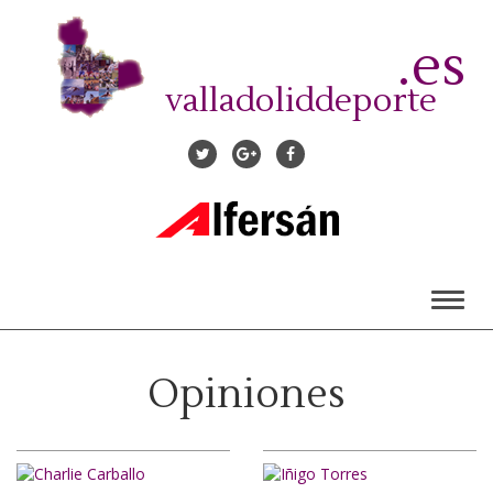
Pasar
al
.es
contenido
principal
valladoliddeporte
Toggl
naviga
Opiniones