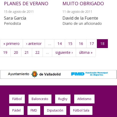
PLANES DE VERANO
MUITO OBRIGADO
15 de agosto de 2011
11 de agosto de 2011
Sara García
David de la Fuente
Periodista
Diario de un aficionado
« primero
‹ anterior
…
14
15
16
17
18
19
20
21
22
…
siguiente ›
última »
Fútbol
Baloncesto
Rugby
Atletismo
Pádel
FMD
Diputación
Fútbol Sala