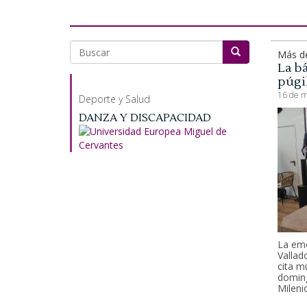
Más d
La bá
Buscar
púgi
16 de m
Deporte y Salud
DANZA Y DISCAPACIDAD
La emo
Vallad
cita m
doming
Mileni