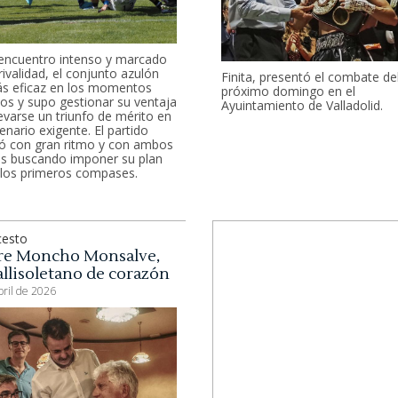
encuentro intenso y marcado
rivalidad, el conjunto azulón
Finita, presentó el combate de
s eficaz en los momentos
próximo domingo en el
vos y supo gestionar su ventaja
Ayuintamiento de Valladolid.
levarse un triunfo de mérito en
enario exigente. El partido
ó con gran ritmo y con ambos
s buscando imponer su plan
los primeros compases.
cesto
e Moncho Monsalve,
llisoletano de corazón
bril de 2026