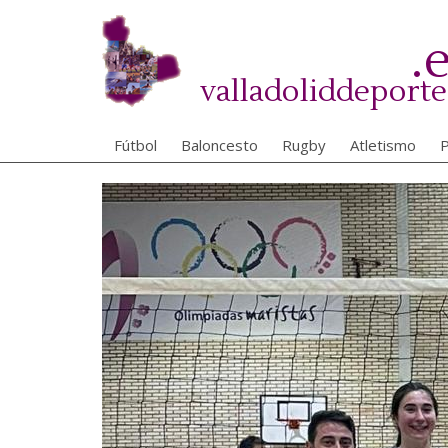
Pasar
al
.
contenido
principal
valladoliddeporte
Fútbol
Baloncesto
Rugby
Atletismo
P