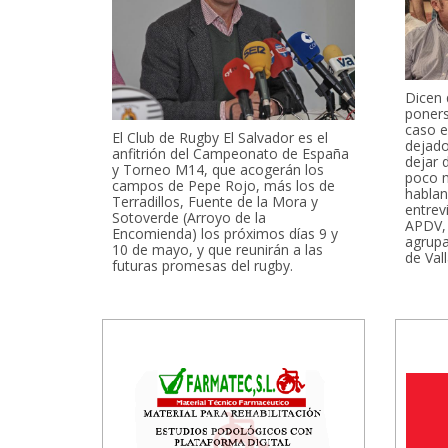
Dicen
poners
caso e
El Club de Rugby El Salvador es el
dejado
anfitrión del Campeonato de España
dejar 
y Torneo M14, que acogerán los
poco m
campos de Pepe Rojo, más los de
hablan
Terradillos, Fuente de la Mora y
entrevi
Sotoverde (Arroyo de la
APDV, 
Encomienda) los próximos días 9 y
agrupa
10 de mayo, y que reunirán a las
de Val
futuras promesas del rugby.