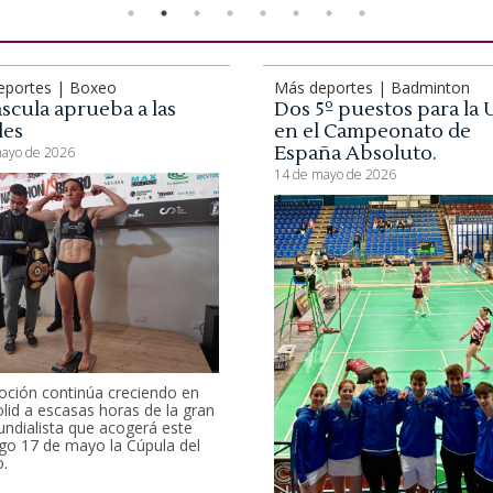
eportes | Boxeo
Más deportes | Badminton
scula aprueba a las
Dos 5º puestos para la
les
en el Campeonato de
España Absoluto.
ayo de 2026
14 de mayo de 2026
ción continúa creciendo en
olid a escasas horas de la gran
undialista que acogerá este
o 17 de mayo la Cúpula del
o.