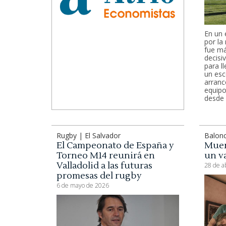
En un 
por la 
fue má
decisi
para l
un esc
arranc
equipo
desde 
Rugby | El Salvador
Balon
El Campeonato de España y
Muer
Torneo M14 reunirá en
un va
Valladolid a las futuras
28 de a
promesas del rugby
6 de mayo de 2026