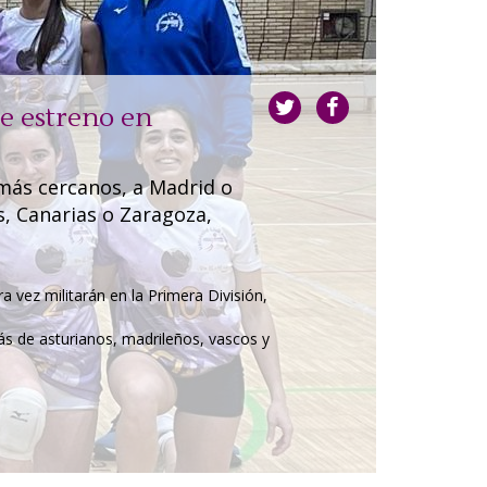
le estreno en
más cercanos, a Madrid o
s, Canarias o Zaragoza,
El 
a vez militarán en la Primera División,
Atlet
abso
ás de asturianos, madrileños, vascos y
27 de ju
Buena 
nacion
Comuni