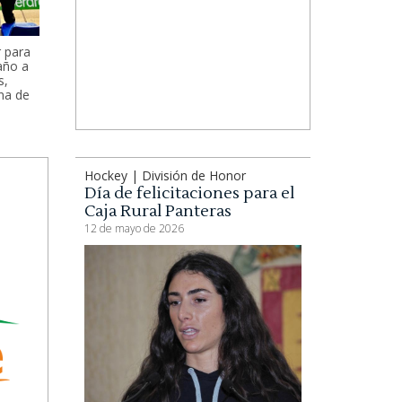
r para
año a
s,
na de
Hockey | División de Honor
Día de felicitaciones para el
Caja Rural Panteras
12 de mayo de 2026