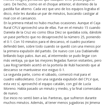
caro. De hecho, como en el choque anterior, el dominio de la
pastilla fue alterno. Cada vez que uno de los equipos lograba el
disco, éste les duraba un par de minutos, buscando castigar al
rival con el cansancio.
En la primera mitad no hubo muchas ocasiones. Aunque el Caja
Rural CPLV aprovechó una de ellas. Fue en el minuto 15 cuando
Daniela de la Cruz vio como Elisa Díez se quedaba sola, dándole
un pase perfecto que no desaprovechó la número 25, poniendo
el 0-1. Con 10 minutos para el descanso, el cuadro pucelano
defendió bien, sobre todo cuando se quedó con una menos por
la primera expulsión del partido. De nuevo con Lea Dablainville
brillando bajo palos. Aun así, al intermedio se pudo llegar con
más ventaja, ya que las mejores llegadas fueron visitantes, pero
Laia Roig también acertó en la portería de Rubí haciendo que al
descanso se mantuviese ese exiguo 0-1.
La segunda parte, como el sábado, comenzó mal para el
cuadro vallisoletano. Con una segunda expulsión del CPLV que,
esta vez sí, aprovechó el equipo catalán, con gol de Lucía
Moreno. Había pasado un minuto y medio, y la final comenzaba
de nuevo.
Ese inicio no sentó bien a las Panteras, que sufrieron durante
muchos minutos. Además, al tener menos jugadoras (ni Jimena