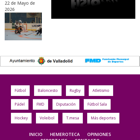
22 de Mayo de
2026
Fútbol
Baloncesto
Rugby
Atletismo
Pádel
FMD
Diputación
Fútbol Sala
Hockey
Voleibol
T.mesa
Más deportes
INICIO
HEMEROTECA
OPINIONES