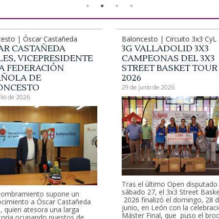
esto | Óscar Castañeda
Baloncesto | Circuito 3x3 CyL
AR CASTAÑEDA
3G VALLADOLID 3X3
ES, VICEPRESIDENTE
CAMPEONAS DEL 3X3
A FEDERACIÓN
STREET BASKET TOUR
AÑOLA DE
2026
ONCESTO
29 de junio de 2026
ulio de 2026
Tras el último Open disputado 
sábado 27, el 3x3 Street Bask
nombramiento supone un
2026 finalizó el domingo, 28 
cimiento a Óscar Castañeda
junio, en León con la celebraci
, quien atesora una larga
Máster Final, que puso el bro
toria ocupando puestos de