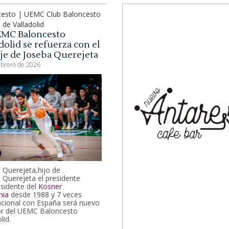
cesto | UEMC Club Baloncesto
 de Valladolid
EMC Baloncesto
dolid se refuerza con el
aje de Joseba Querejeta
ebrero de 2026
 Querejeta,hijo de
 Querejeta el presidente
esidente del
Kosner
nia
desde 1988 y 7 veces
acional con España será nuevo
r del UEMC Baloncesto
lid.