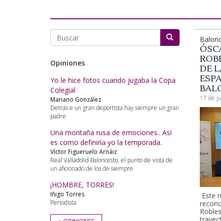
Balonc
ÓSC
Buscar
ROBL
Opiniones
DE L
ESP
Yo le hice fotos cuando jugaba la Copa
BAL
Colegial
17 de j
Mariano González
Detrás e un gran deportista hay siempre un gran
padre
Una montaña rusa de emociones.. Así
es como definiría yo la temporada.
Víctor Figueruelo Arnáiz
Real Valladolid Baloncesto, el punto de vista de
un aficionado de los de siempre
¡HOMBRE, TORRES!
Iñigo Torres
Este 
Periodista
recono
Robles
trayec