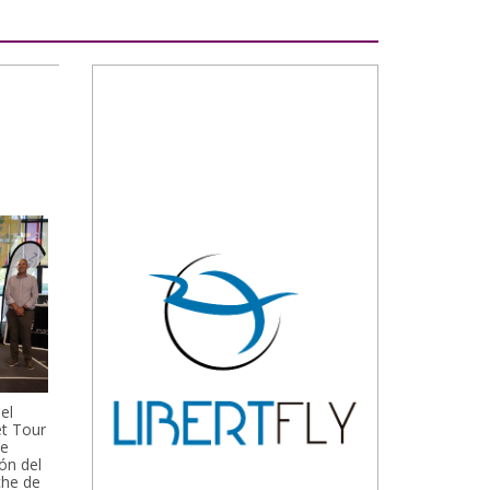
el
et Tour
de
ón del
che de