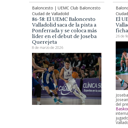
Baloncesto | UEMC Club Baloncesto
Balon
Ciudad de Valladolid
Ciudad
86-58: El UEMC Baloncesto
El U
Valladolid saca de la pista a
Valla
Ponferrada y se coloca más
fich
líder en el debut de Joseba
26 de f
Querejeta
8 de marzo de 2026
Joseba
Josean
del pr
Basko
intern
jugado
Vallado