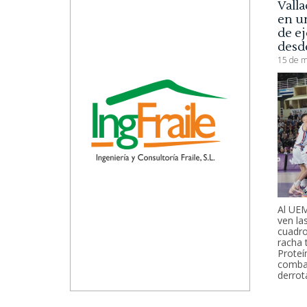
Valla
en u
de ej
desde
15 de m
Al UEM
ven la
cuadro
racha 
Proteí
combat
derrot