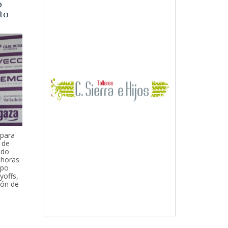
o
lto
 para
 de
ado
 horas
ipo
yoffs,
ión de