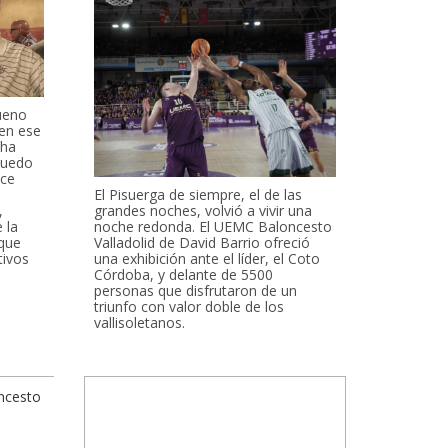
ueno
(en ese
 ha
puedo
ace
El Pisuerga de siempre, el de las
,
grandes noches, volvió a vivir una
 la
noche redonda. El UEMC Baloncesto
 que
Valladolid de David Barrio ofreció
tivos
una exhibición ante el líder, el Coto
Córdoba, y delante de 5500
personas que disfrutaron de un
triunfo con valor doble de los
vallisoletanos.
ncesto