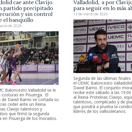
dolid cae ante Clavijo
Valladolid, a por Clavij
n partido precipitado
para seguir en lo más a
ecución y sin control
13 de marzo de 2026
 el banquillo
arzo de 2026
Segunda de las últimas finales
el UEMC Baloncesto Valladolid
David Barrio. El conjunto mor
C Baloncesto Valladolid se le
recibe este sábado a las 19.00
s costuras en Pisuerga. El
al Reina Proteínas Clavijo, equ
 de David Barrio ve cortada su
talentoso, complicado y de pla
tras ceder ante un Reina
que pondrá a prueba la condic
nas Clavijo talentoso y
líderes de los vallisoletanos.
ivo que firmó la segunda
a en Pisuerga de los morados.