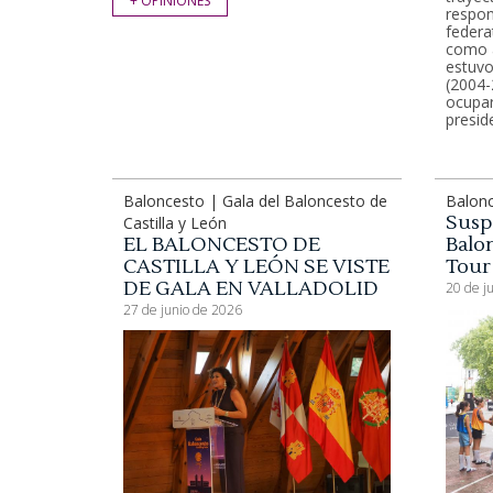
+ OPINIONES
respon
federa
como 
estuvo
(2004-
ocupar
preside
Baloncesto | Gala del Baloncesto de
Balonc
Susp
Castilla y León
EL BALONCESTO DE
Balon
CASTILLA Y LEÓN SE VISTE
Tour
DE GALA EN VALLADOLID
20 de j
27 de junio de 2026