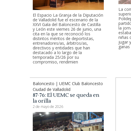
La com
superi
El Espacio La Granja de la Diputación
Polide
de Valladolid fue el escenario de la
partid
XXVI Gala del Baloncesto de Castilla
la jor
y León este viernes 26 de junio, una
estaba
cita en la que se reconoció los
niñas 
distintos méritos de deportistas,
jugar 
entrenadores/as, árbitros/as,
ganas 
directivos y entidades que han
destacado a lo largo de la
temporada 25/26 por su
compromiso, rendimien
Baloncesto | UEMC Club Baloncesto
Ciudad de Valladolid
87-76: El UEMC se queda en
la orilla
2 de mayo de 2026