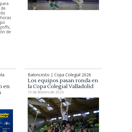
 para
 de
ado
 horas
ipo
yoffs,
ión de
ola
Baloncesto | Copa Colegial 2026
Los equipos pasan ronda en
o en
la Copa Colegial Valladolid
s
10 de febrero de 2026