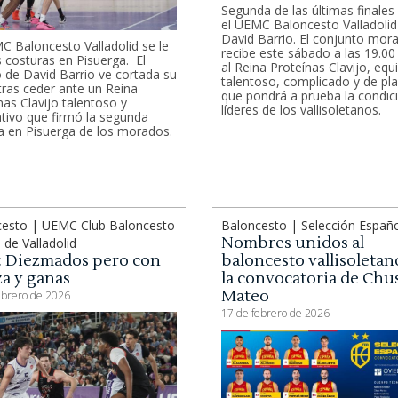
Segunda de las últimas finales
el UEMC Baloncesto Valladolid
David Barrio. El conjunto mor
C Baloncesto Valladolid se le
recibe este sábado a las 19.00
s costuras en Pisuerga. El
al Reina Proteínas Clavijo, equ
 de David Barrio ve cortada su
talentoso, complicado y de pla
tras ceder ante un Reina
que pondrá a prueba la condic
nas Clavijo talentoso y
líderes de los vallisoletanos.
ivo que firmó la segunda
a en Pisuerga de los morados.
cesto | UEMC Club Baloncesto
Baloncesto | Selección Españ
Nombres unidos al
 de Valladolid
7: Diezmados pero con
baloncesto vallisoletan
za y ganas
la convocatoria de Chu
Mateo
ebrero de 2026
17 de febrero de 2026