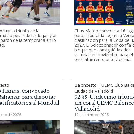
Chus Mateo convoca a 16 jug
cuarto triunfo de la
para disputar la segunda Vent
ada a pesar de las bajas y al
clasificación para la Copa del
 parón de la temporada en lo
2027. El Seleccionador confía e
to.
bloque que consiguió las dos
victorias en noviembre para el
enfrentamiento ante Ucrania.
cesto
Baloncesto | UEMC Club Balo
b Hanna, convocado
Ciudad de Valladolid
Bahamas para disputar
92-85: Undécimo triunf
lasificatorios al Mundial
un coral UEMC Balonce
Valladolid
nero de 2026
17 de enero de 2026