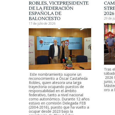
ROBLES, VICEPRESIDENTE
CAM
DE LA FEDERACIÓN
STR
ESPAÑOLA DE
202
BALONCESTO
29 de j
17 de julio de 2026
Tras e
sábado
Este nombramiento supone un
2026 f
reconocimiento a Óscar Castañeda
junio,
Robles, quien atesora una larga
Máster
trayectoria ocupando puestos de
oro a l
responsabilidad en el ámbito
federativo, tanto a nivel nacional
como autonómico. Durante 12 años
estuvo en comisión Delegada FEB
(2004-2016), puesto que ha vuelto a
ocupar desde 2023 bajo la