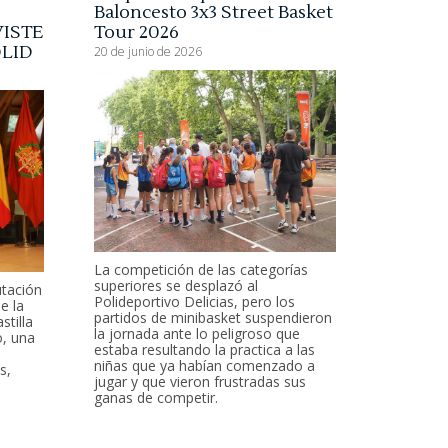
Baloncesto 3x3 Street Basket
VISTE
Tour 2026
LID
20 de junio de 2026
La competición de las categorías
superiores se desplazó al
utación
Polideportivo Delicias, pero los
e la
partidos de minibasket suspendieron
stilla
la jornada ante lo peligroso que
o, una
estaba resultando la practica a las
niñas que ya habían comenzado a
s,
jugar y que vieron frustradas sus
ganas de competir.