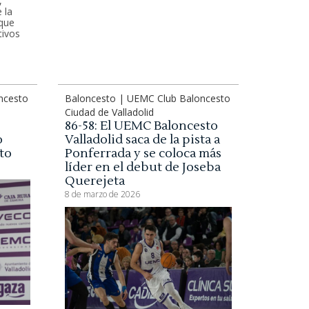
,
 la
 que
tivos
ncesto
Baloncesto | UEMC Club Baloncesto
Ciudad de Valladolid
86-58: El UEMC Baloncesto
o
Valladolid saca de la pista a
lto
Ponferrada y se coloca más
líder en el debut de Joseba
Querejeta
8 de marzo de 2026