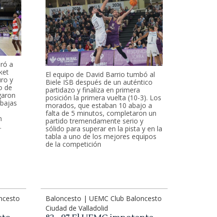
eró a
ket
El equipo de David Barrio tumbó al
uro y
Biele ISB después de un auténtico
o de
partidazo y finaliza en primera
egaron
posición la primera vuelta (10-3). Los
 bajas
morados, que estaban 10 abajo a
falta de 5 minutos, completaron un
n
partido tremendamente serio y
.
sólido para superar en la pista y en la
tabla a uno de los mejores equipos
de la competición
ncesto
Baloncesto | UEMC Club Baloncesto
Ciudad de Valladolid