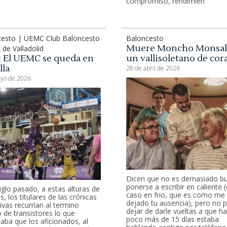
compromiso, rendimien
cesto | UEMC Club Baloncesto
Baloncesto
Muere Moncho Monsal
 de Valladolid
6: El UEMC se queda en
un vallisoletano de co
lla
28 de abril de 2026
yo de 2026
Dicen que no es demasiado b
ponerse a escribir en caliente 
siglo pasado, a estas alturas de
caso en frio, que es como me
as, los titulares de las crónicas
dejado tu ausencia), pero no 
ivas recurrían al termino
dejar de darle vueltas a que h
o de transistores lo que
poco más de 15 días estaba
caba que los aficionados, al