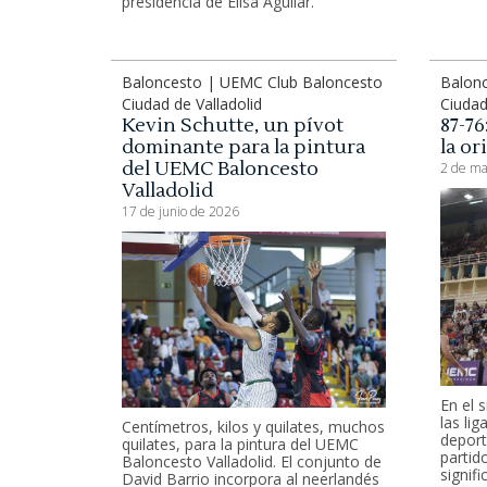
presidencia de Elisa Aguilar.
Baloncesto | UEMC Club Baloncesto
Balon
Ciudad de Valladolid
Ciudad
Kevin Schutte, un pívot
87-7
dominante para la pintura
la ori
del UEMC Baloncesto
2 de ma
Valladolid
17 de junio de 2026
En el 
las lig
Centímetros, kilos y quilates, muchos
deport
quilates, para la pintura del UEMC
partid
Baloncesto Valladolid. El conjunto de
signifi
David Barrio incorpora al neerlandés