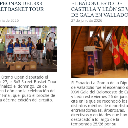
PEONAS DEL 3X3
EL BALONCESTO DE
EET BASKET TOUR
CASTILLA Y LEÓN SE 
6
DE GALA EN VALLADO
unio de 2026
27 de junio de 2026
l último Open disputado el
 27, el 3x3 Street Basket Tour
El Espacio La Granja de la Dip
inalizó el domingo, 28 de
de Valladolid fue el escenario d
 en León con la celebración del
XXVI Gala del Baloncesto de Ca
 Final, que puso el broche de
y León este viernes 26 de juni
a décima edición del circuito.
cita en la que se reconoció los
distintos méritos de deportista
entrenadores/as, árbitros/as,
directivos y entidades que han
destacado a lo largo de la
temporada 25/26 por su