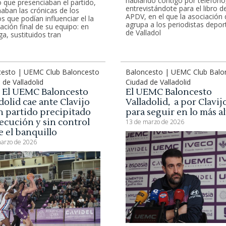
hablando contigo por teléfono
 que presenciaban el partido,
entrevistándote para el libro de
aban las crónicas de los
APDV, en el que la asociación
s que podían influenciar el la
agrupa a los periodistas depor
cación final de su equipo: en
de Valladol
ga, sustituidos tran
cesto | UEMC Club Baloncesto
Baloncesto | UEMC Club Balo
 de Valladolid
Ciudad de Valladolid
8: El UEMC Baloncesto
El UEMC Baloncesto
dolid cae ante Clavijo
Valladolid, a por Clavij
n partido precipitado
para seguir en lo más a
ecución y sin control
13 de marzo de 2026
 el banquillo
arzo de 2026