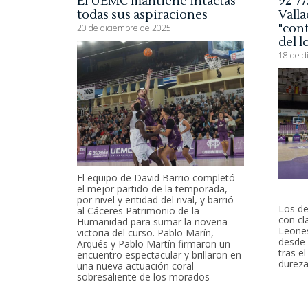
El UEMC mantiene intactas
92-7
todas sus aspiraciones
Valla
"con
20 de diciembre de 2025
del l
18 de d
El equipo de David Barrio completó
el mejor partido de la temporada,
por nivel y entidad del rival, y barrió
Los de
al Cáceres Patrimonio de la
con cl
Humanidad para sumar la novena
Leone
victoria del curso. Pablo Marín,
desde 
Arqués y Pablo Martín firmaron un
tras e
encuentro espectacular y brillaron en
dureza
una nueva actuación coral
sobresaliente de los morados