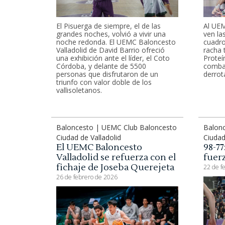
El Pisuerga de siempre, el de las
Al UEM
grandes noches, volvió a vivir una
ven la
noche redonda. El UEMC Baloncesto
cuadro
Valladolid de David Barrio ofreció
racha 
una exhibición ante el líder, el Coto
Proteí
Córdoba, y delante de 5500
combat
personas que disfrutaron de un
derrot
triunfo con valor doble de los
vallisoletanos.
Baloncesto | UEMC Club Baloncesto
Balon
Ciudad de Valladolid
Ciudad
El UEMC Baloncesto
98-7
Valladolid se refuerza con el
fuer
fichaje de Joseba Querejeta
22 de f
26 de febrero de 2026