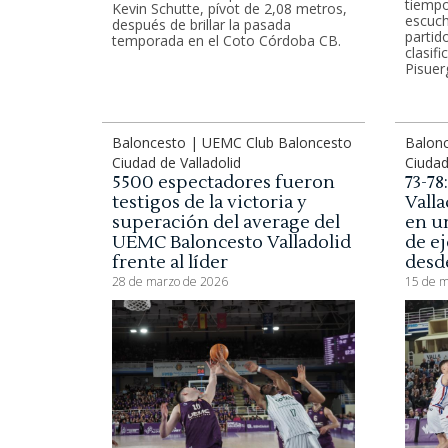
tiempo
Kevin Schutte, pívot de 2,08 metros,
escuch
después de brillar la pasada
partido
temporada en el Coto Córdoba CB.
clasifi
Pisuer
Baloncesto | UEMC Club Baloncesto
Balon
Ciudad de Valladolid
Ciudad
5500 espectadores fueron
73-7
testigos de la victoria y
Valla
superación del average del
en u
UEMC Baloncesto Valladolid
de ej
frente al líder
desde
28 de marzo de 2026
15 de m