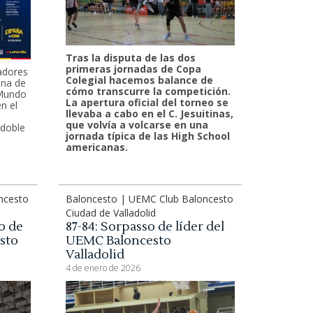
Tras la disputa de las dos
primeras jornadas de Copa
adores
Colegial hacemos balance de
ana de
cómo transcurre la competición.
 Mundo
La apertura oficial del torneo se
n el
llevaba a cabo en el C. Jesuitinas,
que volvía a volcarse en una
 doble
jornada típica de las High School
americanas.
ncesto
Baloncesto | UEMC Club Baloncesto
Ciudad de Valladolid
o de
87-84: Sorpasso de líder del
sto
UEMC Baloncesto
Valladolid
4 de enero de 2026