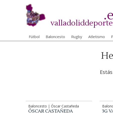
Pasar
al
.
contenido
principal
valladoliddeporte
Fútbol
Baloncesto
Rugby
Atletismo
P
He
Estás
Baloncesto | Óscar Castañeda
Balonc
ÓSCAR CASTAÑEDA
3G V