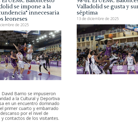
7: El UEMC Baloncesto
98-61: El UEMC Balonce
dolid se impone a la
Valladolid se gusta y su
tundencia" innecesaria
séptima
os leoneses
13 de diciembre de 2025
iciembre de 2025
 David Barrio se impusieron
aridad a la Cultural y Deportiva
sa en un encuentro dominado
el primer cuarto y embarrado
l descanso por el nivel de
 y contactos de los visitantes.