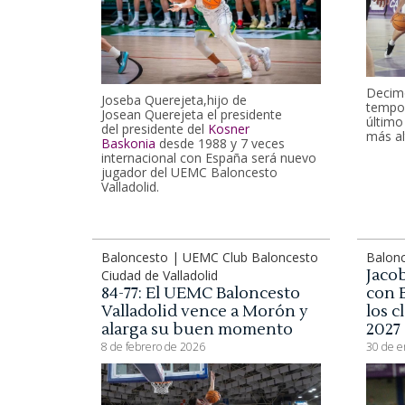
Decimo
Joseba Querejeta,hijo de
tempor
Josean Querejeta el presidente
último
del presidente del
Kosner
más al
Baskonia
desde 1988 y 7 veces
internacional con España será nuevo
jugador del UEMC Baloncesto
Valladolid.
Baloncesto | UEMC Club Baloncesto
Balon
Jaco
Ciudad de Valladolid
84-77: El UEMC Baloncesto
con 
Valladolid vence a Morón y
los c
alarga su buen momento
2027
8 de febrero de 2026
30 de e