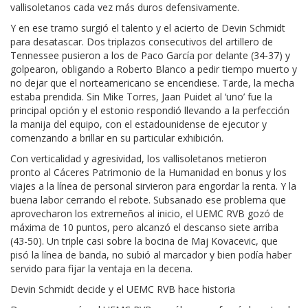
vallisoletanos cada vez más duros defensivamente.
Y en ese tramo surgió el talento y el acierto de Devin Schmidt
para desatascar. Dos triplazos consecutivos del artillero de
Tennessee pusieron a los de Paco García por delante (34-37) y
golpearon, obligando a Roberto Blanco a pedir tiempo muerto y
no dejar que el norteamericano se encendiese. Tarde, la mecha
estaba prendida. Sin Mike Torres, Jaan Puidet al ‘uno’ fue la
principal opción y el estonio respondió llevando a la perfección
la manija del equipo, con el estadounidense de ejecutor y
comenzando a brillar en su particular exhibición.
Con verticalidad y agresividad, los vallisoletanos metieron
pronto al Cáceres Patrimonio de la Humanidad en bonus y los
viajes a la línea de personal sirvieron para engordar la renta. Y la
buena labor cerrando el rebote. Subsanado ese problema que
aprovecharon los extremeños al inicio, el UEMC RVB gozó de
máxima de 10 puntos, pero alcanzó el descanso siete arriba
(43-50). Un triple casi sobre la bocina de Maj Kovacevic, que
pisó la línea de banda, no subió al marcador y bien podía haber
servido para fijar la ventaja en la decena.
Devin Schmidt decide y el UEMC RVB hace historia