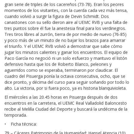
gran serie de triples de los cacereños (73-78). Eran los peores
momentos de los visitantes, con la cuerda cada vez más tensa,
cuando volvió a surgir la figura de Devin Schmidt. Dos
canastones con su sello dieron aire al UEMC RVB y una falta de
tres puntos sobre él fue la anestesia final para los verdinegros.
Tres tiros libres al zurrón, tierra de por medio de nuevo (76-85)
y poco más de un minuto de no bajar los brazos para amarrar
el triunfo. Y el UEMC RVB volvió a demostrar que sabe cómo
jugar los minutos calientes y ganar los encuentros. El equipo de
Paco García no negoció ni un solo esfuerzo y mantuvo el listón
defensivo hasta que los de Roberto Blanco, peleones y
aguerridos como se esperaba, terminaron por claudicar. El
cuadro del Pisuerga ponía la octava consecutiva, ocho, que se
dice pronto, y décima del curso para seguir soñando por todo lo
alto. La victoria, por si fuera poco, ya es historia blanquivioleta.
El miércoles a las 20.45 horas en Pisuerga después de dos
encuentros en la carretera, el UEMC Real Valladolid Baloncesto
recibe al Melilla Ciudad del Deporte y buscará la undécima de la
temporada.
• Ficha técnica:
79 – Cáceres Patrimonio de la Humanidad: Hansel Atencia (10),