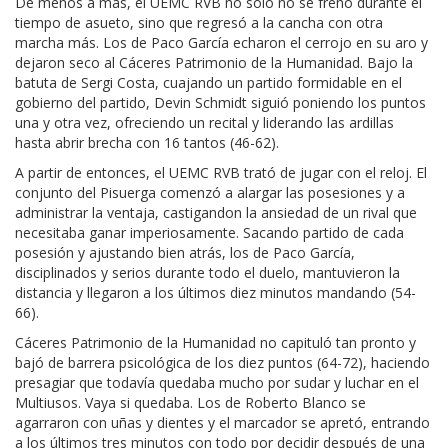
De menos a más, el UEMC RVB no sólo no se frenó durante el
tiempo de asueto, sino que regresó a la cancha con otra
marcha más. Los de Paco García echaron el cerrojo en su aro y
dejaron seco al Cáceres Patrimonio de la Humanidad. Bajo la
batuta de Sergi Costa, cuajando un partido formidable en el
gobierno del partido, Devin Schmidt siguió poniendo los puntos
una y otra vez, ofreciendo un recital y liderando las ardillas
hasta abrir brecha con 16 tantos (46-62).
A partir de entonces, el UEMC RVB trató de jugar con el reloj. El
conjunto del Pisuerga comenzó a alargar las posesiones y a
administrar la ventaja, castigandon la ansiedad de un rival que
necesitaba ganar imperiosamente. Sacando partido de cada
posesión y ajustando bien atrás, los de Paco García,
disciplinados y serios durante todo el duelo, mantuvieron la
distancia y llegaron a los últimos diez minutos mandando (54-
66).
Cáceres Patrimonio de la Humanidad no capituló tan pronto y
bajó de barrera psicológica de los diez puntos (64-72), haciendo
presagiar que todavía quedaba mucho por sudar y luchar en el
Multiusos. Vaya si quedaba. Los de Roberto Blanco se
agarraron con uñas y dientes y el marcador se apretó, entrando
a los últimos tres minutos con todo por decidir después de una