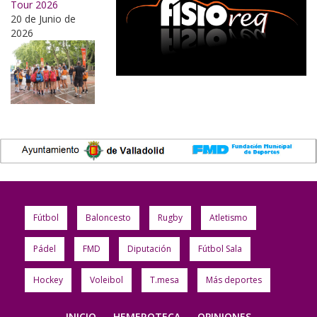
Tour 2026
20 de Junio de
2026
Fútbol
Baloncesto
Rugby
Atletismo
Pádel
FMD
Diputación
Fútbol Sala
Hockey
Voleibol
T.mesa
Más deportes
INICIO
HEMEROTECA
OPINIONES