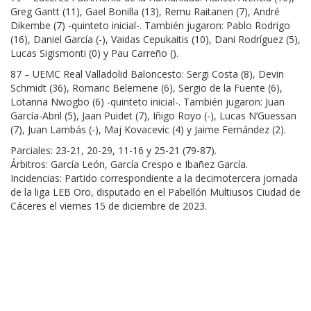
Greg Gantt (11), Gael Bonilla (13), Remu Raitanen (7), André
Dikembe (7) -quinteto inicial-. También jugaron: Pablo Rodrigo
(16), Daniel García (-), Vaidas Cepukaitis (10), Dani Rodríguez (5),
Lucas Sigismonti (0) y Pau Carreño ().
87 – UEMC Real Valladolid Baloncesto: Sergi Costa (8), Devin
Schmidt (36), Romaric Belemene (6), Sergio de la Fuente (6),
Lotanna Nwogbo (6) -quinteto inicial-. También jugaron: Juan
García-Abril (5), Jaan Puidet (7), Iñigo Royo (-), Lucas N’Guessan
(7), Juan Lambás (-), Maj Kovacevic (4) y Jaime Fernández (2).
Parciales: 23-21, 20-29, 11-16 y 25-21 (79-87).
Árbitros: García León, García Crespo e Ibañez García.
Incidencias: Partido correspondiente a la decimotercera jornada
de la liga LEB Oro, disputado en el Pabellón Multiusos Ciudad de
Cáceres el viernes 15 de diciembre de 2023.