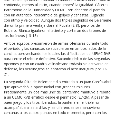
contienda, menos al inicio, cuando imperó la igualdad. Cáceres
Patrimonio de la Humanidad y UEMC RVB abrieron el partido
con un auténtico intercambio de golpes y canastas, jugando
con ritmo y velocidad. Aunque dos triples seguidos de Belemene
dieron la primera ventaja clara al Pucela (2-8), pero los de
Roberto Blanco igualaron el acierto y cortaron dos tirones de
los foráneos (13-13).
Ambos equipos presumieron de armas ofensivas durante todo
el periodo y las canastas se sucedieron en ambos lados de la
cancha, aprovechando los locales las dificultades del UEMC RVB
para cerrar el rebote defensivo. Sacando rédito de las segundas
opciones y con un cuadro vallisoletano todavía sin activarse en
defensa, los verdinegros se anotaron el acto inaugural por 23-
21.
La segunda falta de Belemene dio entrada a un Juan García-Abril
que aprovechó la oportunidad con grandes minutos.
Precisamente un ‘dos más uno’ del canterano mantuvo a rebufo
a un UEMC RVB errático desde el perímetro (27-26). A pesar del
buen juego y los tiros liberados, la puntería en el triple no
acompañaba a las ardillas y las diferencias se mantuvieron
cercanas a los cuatro puntos en todo momento, pero con los