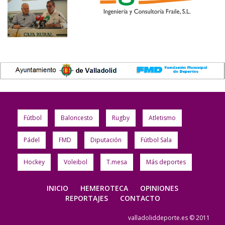
Fútbol
Baloncesto
Rugby
Atletismo
Pádel
FMD
Diputación
Fútbol Sala
Hockey
Voleibol
T.mesa
Más deportes
INICIO
HEMEROTECA
OPINIONES
REPORTAJES
CONTACTO
valladoliddeporte.es © 2011