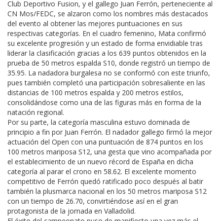
Club Deportivo Fusion, y el gallego Juan Ferrón, perteneciente al
CN Mos/FEDC, se alzaron como los nombres más destacados
del evento al obtener las mejores puntuaciones en sus
respectivas categorías. En el cuadro femenino, Mata confirmó
su excelente progresión y un estado de forma envidiable tras
liderar la clasificación gracias a los 639 puntos obtenidos en la
prueba de 50 metros espalda S10, donde registró un tiempo de
35.95. La nadadora burgalesa no se conformó con este triunfo,
pues también completó una participación sobresaliente en las
distancias de 100 metros espalda y 200 metros estilos,
consolidándose como una de las figuras más en forma de la
natación regional.
Por su parte, la categoría masculina estuvo dominada de
principio a fin por Juan Ferrón. El nadador gallego firmó la mejor
actuación del Open con una puntuación de 874 puntos en los
100 metros mariposa S12, una gesta que vino acompañada por
el establecimiento de un nuevo récord de España en dicha
categoría al parar el crono en 58.62. El excelente momento
competitivo de Ferrón quedó ratificado poco después al batir
también la plusmarca nacional en los 50 metros mariposa S12
con un tiempo de 26.70, convirtiéndose así en el gran
protagonista de la jornada en Valladolid.
El éxito del campeonato puso de manifiesto una vez más el