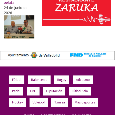
pelota
24 de Junio de
2026
Fútbol
Baloncesto
Rugby
Atletismo
Pádel
FMD
Diputación
Fútbol Sala
Hockey
Voleibol
T.mesa
Más deportes