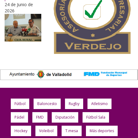
24 de Junio de
2026
Fútbol
Baloncesto
Rugby
Atletismo
Pádel
FMD
Diputación
Fútbol Sala
Hockey
Voleibol
T.mesa
Más deportes