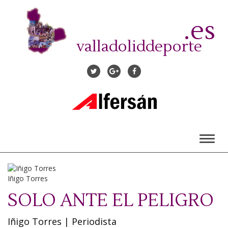
Pasar
al
.es
contenido
principal
valladoliddeporte
Toggl
naviga
Iñigo Torres
SOLO ANTE EL PELIGRO
Iñigo Torres
|
Periodista