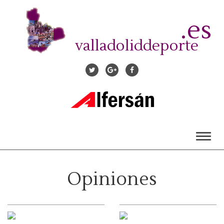
Pasar
al
.es
contenido
principal
valladoliddeporte
Toggl
naviga
Opiniones