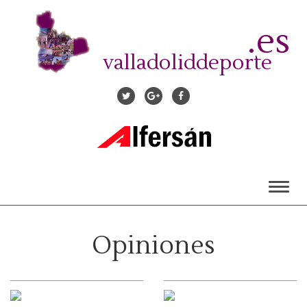
Pasar
al
.es
contenido
principal
valladoliddeporte
Toggl
naviga
Opiniones