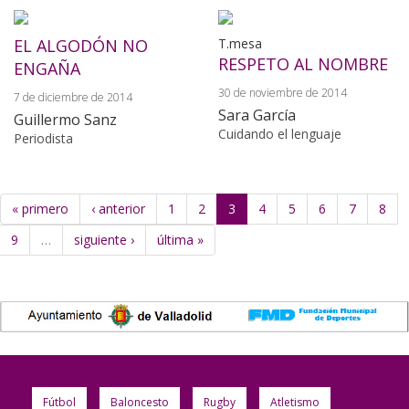
EL ALGODÓN NO
T.mesa
RESPETO AL NOMBRE
ENGAÑA
30 de noviembre de 2014
7 de diciembre de 2014
Sara García
Guillermo Sanz
Cuidando el lenguaje
Periodista
« primero
‹ anterior
1
2
3
4
5
6
7
8
9
…
siguiente ›
última »
Fútbol
Baloncesto
Rugby
Atletismo