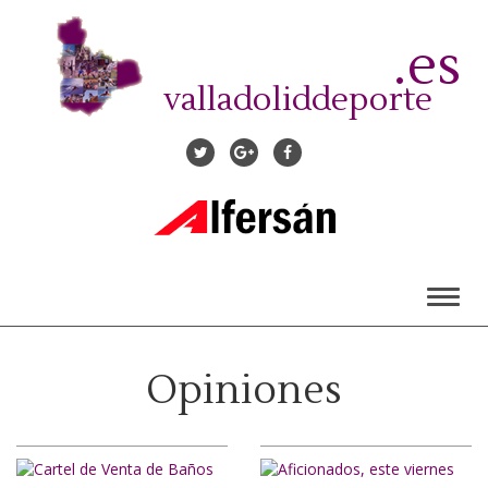
Pasar
al
.es
contenido
principal
valladoliddeporte
Toggl
naviga
Opiniones