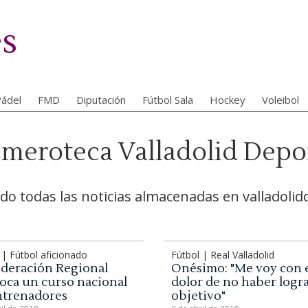
es
ádel
FMD
Diputación
Fútbol Sala
Hockey
Voleibol
meroteca Valladolid Depo
ndo todas las noticias almacenadas en valladolid
 | Fútbol aficionado
Fútbol | Real Valladolid
ederación Regional
Onésimo: "Me voy con 
oca un curso nacional
dolor de no haber logra
ntrenadores
objetivo"