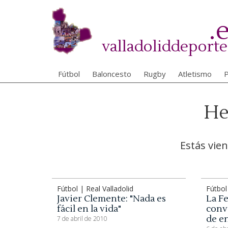
Pasar
al
.
contenido
principal
valladoliddeporte
Fútbol
Baloncesto
Rugby
Atletismo
P
He
Estás vie
Fútbol | Real Valladolid
Fútbol
Javier Clemente: "Nada es
La F
fácil en la vida"
conv
de e
7 de abril de 2010