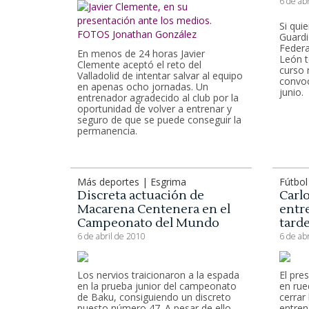
6 de ab
Si qui
Guardi
Federa
En menos de 24 horas Javier
León t
Clemente aceptó el reto del
curso 
Valladolid de intentar salvar al equipo
convoc
en apenas ocho jornadas. Un
junio.
entrenador agradecido al club por la
oportunidad de volver a entrenar y
seguro de que se puede conseguir la
permanencia.
Más deportes | Esgrima
Fútbol
Discreta actuación de
Carl
Macarena Centenera en el
entr
Campeonato del Mundo
tarde
6 de abril de 2010
6 de ab
Los nervios traicionaron a la espada
El pre
en la prueba junior del campeonato
en rue
de Baku, consiguiendo un discreto
cerrar
puesto número 47. A pesar de ello,
entren