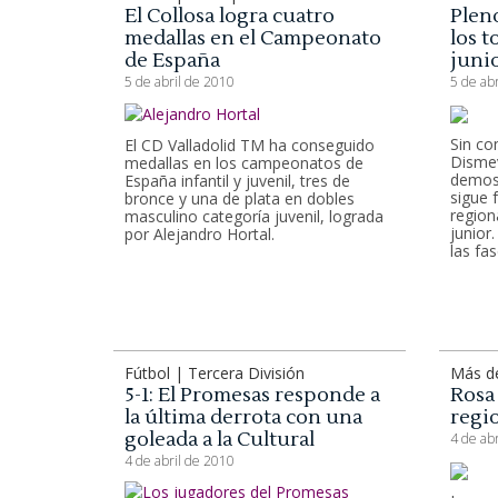
El Collosa logra cuatro
Plen
medallas en el Campeonato
los t
de España
junio
5 de abril de 2010
5 de ab
Sin co
El CD Valladolid TM ha conseguido
Dismev
medallas en los campeonatos de
demost
España infantil y juvenil, tres de
sigue f
bronce y una de plata en dobles
region
masculino categoría juvenil, lograda
junior
por Alejandro Hortal.
las fa
Fútbol | Tercera División
Más de
5-1: El Promesas responde a
Rosa
la última derrota con una
regi
goleada a la Cultural
4 de ab
4 de abril de 2010