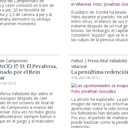
ueba del Campeonato de
la y León consistió en 6 km de
 a pie, 20 en bicicleta de
El público de Zorrilla ha pitado
a y 2,5 de carrera a pie y la
Haris durante el partido. Ha si
oletana demostró su ventaja
entro otros, el blanco de sus ir
 el primer momento
máxime después de un mal ge
bosnio. Sin embargo, el capitá
consideró "injusto" que se le 
las culpas de la penosa situac
a de Campeones
Fútbol | Previa Real Valladolid-
CE) 37-33: El Pevafersa,
Villarreal
inado por el Rein
La penúltima redenció
ar
4 de abril de 2010
ril de 2010
fersa Valladolid dijo adiós el
europeo después de caer
La afición ha explotado. La p
ado en los octavos de final de
imagen de Xerez y las informa
a de Campeones a manos del
aparecidas sobre la vida noctu
eckar. Esta vez no hubo gesta
los futbolistas han dictado ver
vallisoletanos siempre fueron a
Por eso, el partido de mañana
ue en el juego y el marcador.
puede bautizar como la penúl
redención.