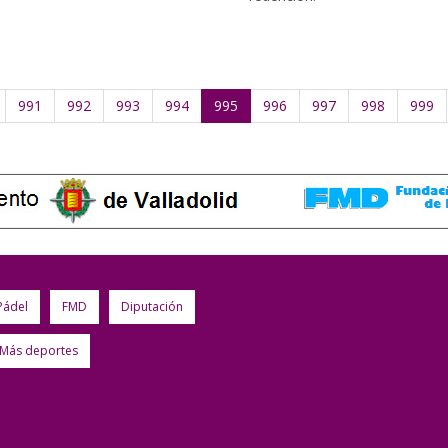
991
992
993
994
995
996
997
998
999
Pádel
FMD
Diputación
Más deportes