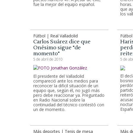
fue la mejor del equipo español.
horas.
que ay
los val
Fútbol | Real Valladolid
Fútbol 
Carlos Suárez dice que
Hari
Onésimo sigue "de
perdó
momento"
reite
5 de abril de 2010
5 de ab
El dec
El presidente del Valladolid
bosnio
compareció ante los medios para
perdón
reconocer la dificil situación de un
partido
equipo que, según él, no jugó más
reiter
pero debe reaccionar ya. Preguntado
acusac
en Radio Nacional sobre la
noctur
continuidad del técnico contestó con
Españo
un de momento.
Más deportes | Tenis de mesa
Más d