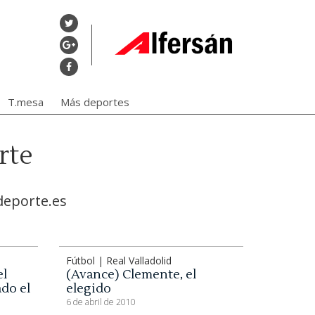
T.mesa
Más deportes
rte
deporte.es
Fútbol | Real Valladolid
el
(Avance) Clemente, el
do el
elegido
6 de abril de 2010