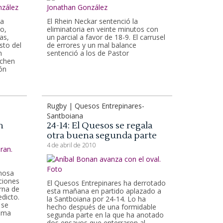
 a
El Rhein Neckar sentenció la
do,
eliminatoria en veinte minutos con
as,
un parcial a favor de 18-9. El carrusel
sto del
de errores y un mal balance
n
sentenció a los de Pastor
echen
ión
Rugby | Quesos Entrepinares-
Santboiana
n
24-14: El Quesos se regala
otra buena segunda parte
4 de abril de 2010
enosa
ciones
El Quesos Entrepinares ha derrotado
rna de
esta mañana en partido aplazado a
edicto.
la Santboiana por 24-14. Lo ha
 se
hecho después de una formidable
tima
segunda parte en la que ha anotado
dos ensayos que enterraron al