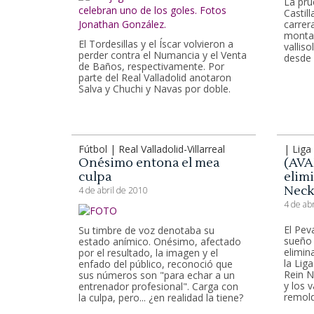
La pr
Castil
carrera
montañ
El Tordesillas y el Íscar volvieron a
vallis
perder contra el Numancia y el Venta
desde
de Baños, respectivamente. Por
parte del Real Valladolid anotaron
Salva y Chuchi y Navas por doble.
Fútbol | Real Valladolid-Villarreal
| Lig
Onésimo entona el mea
(AVAN
culpa
elim
Neck
4 de abril de 2010
4 de ab
El Peva
Su timbre de voz denotaba su
sueño 
estado anímico. Onésimo, afectado
elimin
por el resultado, la imagen y el
la Lig
enfado del público, reconoció que
Rein N
sus números son "para echar a un
y los 
entrenador profesional". Carga con
remolq
la culpa, pero... ¿en realidad la tiene?