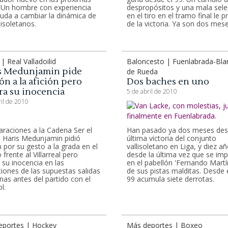
 Un hombre con experiencia
despropósitos y una mala sele
uda a cambiar la dinámica de
en el tiro en el tramo final le p
lisoletanos.
de la victoria. Ya son dos mese
| Real Valladoilid
Baloncesto | Fuenlabrada-Bla
s Medunjamin pide
de Rueda
n a la afición pero
Dos baches en uno
ra su inocencia
5 de abril de 2010
ril de 2010
laraciones a la Cadena Ser el
Han pasado ya dos meses des
 Haris Medunjamin pidió
última victoria del conjunto
 por su gesto a la grada en el
vallisoletano en Liga, y diez a
 frente al Villarreal pero
desde la última vez que se im
ó su inocencia en las
en el pabellón 'Fernando Martí
iones de las supuestas salidas
de sus pistas malditas. Desde 
nas antes del partido con el
99 acumula siete derrotas.
l.
eportes | Hockey
Más deportes | Boxeo