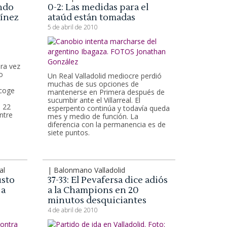
ndo
0-2: Las medidas para el
tínez
ataúd están tomadas
5 de abril de 2010
ra vez
o
Un Real Valladolid mediocre perdió
muchas de sus opciones de
acoge
mantenerse en Primera después de
sucumbir ante el Villarreal. El
 22
esperpento continúa y todavía queda
ntre
mes y medio de función. La
diferencia con la permanencia es de
siete puntos.
al
| Balonmano Valladolid
usto
37-33: El Pevafersa dice adiós
 a
a la Champions en 20
minutos desquiciantes
4 de abril de 2010