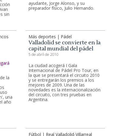
ayudante, Jorge Alonso, y su
cción
preparador físico, Julio Hernando.
rivan
s sin
ncos
Más deportes | Pádel
Valladolid se convierte en la
capital mundial del pádel
5 de abril de 2010
La ciudad acogerá I Gala
Internacional de Pádel Pro Tour, en
la que se presentará el circuito 2010
de la
y se entregarán los premios a los
mejores de 2009. Una de las
ños
novedades es la internacionalización
puso
del circuito, con tres pruebas en
n', una
Argentina.
el año
Fútbol | Real Valladolid-Villarreal