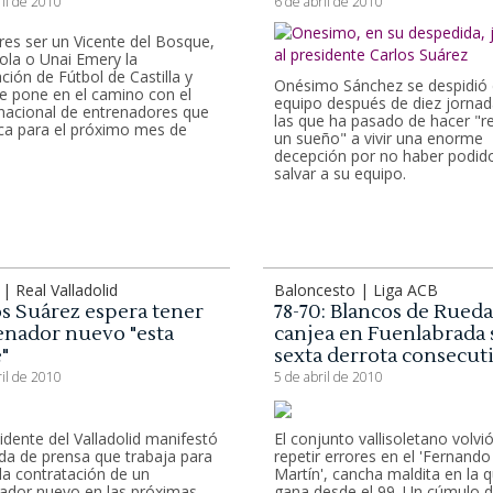
ril de 2010
6 de abril de 2010
eres ser un Vicente del Bosque,
ola o Unai Emery la
ción de Fútbol de Castilla y
Onésimo Sánchez se despidió 
e pone en el camino con el
equipo después de diez jornad
nacional de entrenadores que
las que ha pasado de hacer "r
a para el próximo mes de
un sueño" a vivir una enorme
decepción por no haber podid
salvar a su equipo.
 | Real Valladolid
Baloncesto | Liga ACB
os Suárez espera tener
78-70: Blancos de Rueda
enador nuevo "esta
canjea en Fuenlabrada 
"
sexta derrota consecut
ril de 2010
5 de abril de 2010
sidente del Valladolid manifestó
El conjunto vallisoletano volvi
da de prensa que trabaja para
repetir errores en el 'Fernando
 la contratación de un
Martín', cancha maldita en la 
ador nuevo en las próximas
gana desde el 99. Un cúmulo 