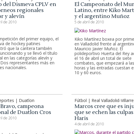
o del Dismeva CPLV en
El Campeonato del Mu
orneos regionales
Latino, entre Kiko Mar
r y alevín
y el argentino Muñoz
ril de 2010
5 de abril de 2010
mpetición del primer equipo, el
Kiko Martínez boxea por prime
a de hockey patines
en Valladolid frente al argentin
ró que la cantera también
Mauricio Javier Muñoz. El
uncionando y se llevó el título
polideportivo Huerta del Rey 
al en las categorías alevín y
el 16 de abril un total de siete
. Dos representantes más en
combates, que empezará a las
ses nacionales.
horas y las entradas cuestan e
10 y 60 euros.
portes | Duatlon
Fútbol | Real Valladolid-Villarre
 Bravo, campeona
Marcos cree que es inj
onal de Duatlon Cros
que se echen las culpas
Haris
ril de 2010
4 de abril de 2010