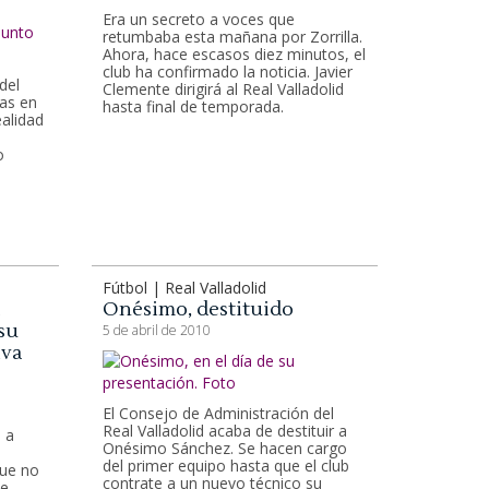
Era un secreto a voces que
retumbaba esta mañana por Zorrilla.
Ahora, hace escasos diez minutos, el
club ha confirmado la noticia. Javier
del
Clemente dirigirá al Real Valladolid
as en
hasta final de temporada.
ealidad
o
Fútbol | Real Valladolid
Onésimo, destituido
su
5 de abril de 2010
iva
El Consejo de Administración del
Real Valladolid acaba de destituir a
ó a
Onésimo Sánchez. Se hacen cargo
del primer equipo hasta que el club
que no
contrate a un nuevo técnico su
de