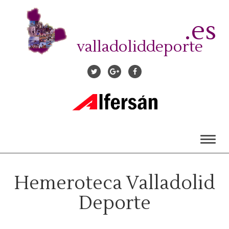
Pasar
al
.es
contenido
principal
valladoliddeporte
Toggl
naviga
Hemeroteca Valladolid
Deporte