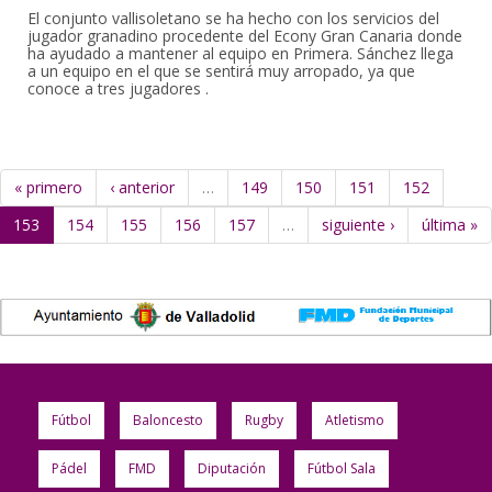
El conjunto vallisoletano se ha hecho con los servicios del
jugador granadino procedente del Econy Gran Canaria donde
ha ayudado a mantener al equipo en Primera. Sánchez llega
a un equipo en el que se sentirá muy arropado, ya que
conoce a tres jugadores .
« primero
‹ anterior
…
149
150
151
152
153
154
155
156
157
…
siguiente ›
última »
Fútbol
Baloncesto
Rugby
Atletismo
Pádel
FMD
Diputación
Fútbol Sala