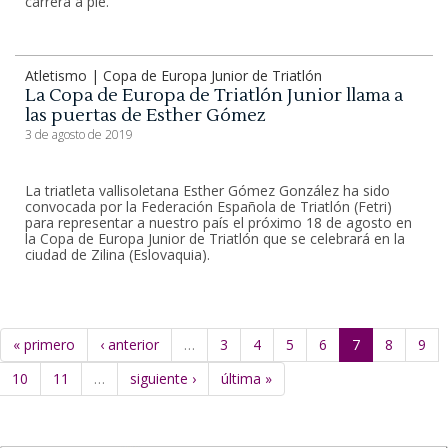
carrera a pie.
Atletismo | Copa de Europa Junior de Triatlón
La Copa de Europa de Triatlón Junior llama a
las puertas de Esther Gómez
3 de agosto de 2019
La triatleta vallisoletana Esther Gómez González ha sido
convocada por la Federación Española de Triatlón (Fetri)
para representar a nuestro país el próximo 18 de agosto en
la Copa de Europa Junior de Triatlón que se celebrará en la
ciudad de Zilina (Eslovaquia).
« primero
‹ anterior
…
3
4
5
6
7
8
9
10
11
…
siguiente ›
última »