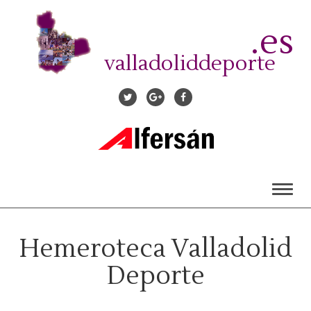
Pasar
al
.es
contenido
principal
valladoliddeporte
Toggl
naviga
Hemeroteca Valladolid
Deporte