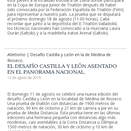
este jueves a la localidad eslovaca de Zilina donde participará
en la Copa de Europa Junior de Triatlón después de haber
sido convocada por la Federación Española de Triatlón (Fetri)
para representar a nuestro país. La prueba que se disputará
el próximo domingo 18 de agosto (11.00 horas). Cabe
recordar que junto a la deportista del E-Triatlón Valladolid,
los técnicos nacionales han convocado a la murciana Laura
Durán (Saltoki) y a la madrileña Iratxe Arenal (Saltoki).
Atletismo | Desafío Castilla y León en la de Medina de
Rioseco.
EL DESAFÍO CASTILLA Y LEÓN ASENTADO
EN EL PANORAMA NACIONAL.
12 de agosto de 2019
El domingo 11 de agosto se celebró una nueva edición del
desafío Castilla y León en la localidad de Medina de Rioseco.
Una prueba de triatlón con distancias de 1900 metros de
natación, 90 km de ciclismo y 21 km de carrera a pie en su
prueba de Media Distancia. Esta prueba tiene en las últimas
ediciones una hermana pequeña con distancias algo más
modestas, casi asimilables a la Corta Distancia u Olímpica:
1500 metros de natación, 30 km de ciclismo y 10 km de