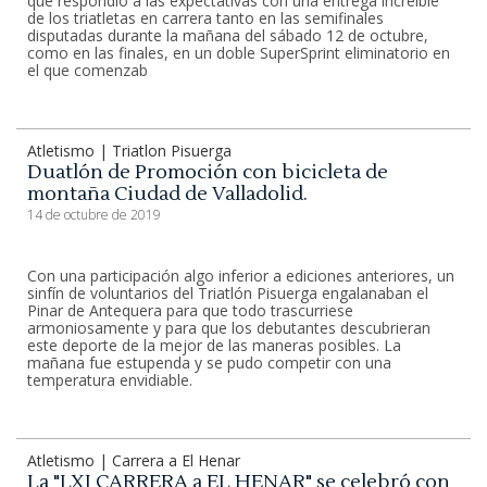
que respondió a las expectativas con una entrega increíble
de los triatletas en carrera tanto en las semifinales
disputadas durante la mañana del sábado 12 de octubre,
como en las finales, en un doble SuperSprint eliminatorio en
el que comenzab
Atletismo | Triatlon Pisuerga
Duatlón de Promoción con bicicleta de
montaña Ciudad de Valladolid.
14 de octubre de 2019
Con una participación algo inferior a ediciones anteriores, un
sinfín de voluntarios del Triatlón Pisuerga engalanaban el
Pinar de Antequera para que todo trascurriese
armoniosamente y para que los debutantes descubrieran
este deporte de la mejor de las maneras posibles. La
mañana fue estupenda y se pudo competir con una
temperatura envidiable.
Atletismo | Carrera a El Henar
La "LXI CARRERA a EL HENAR" se celebró con