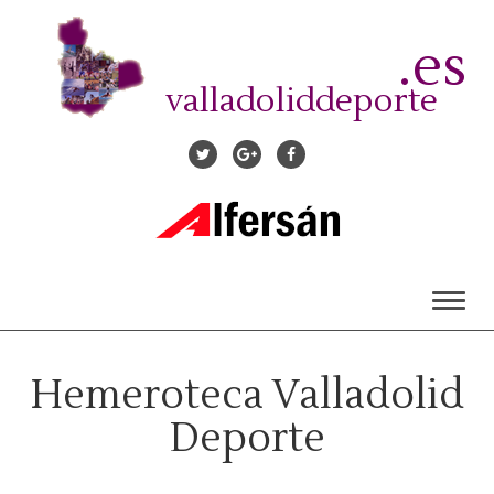
Pasar
al
.es
contenido
principal
valladoliddeporte
Toggl
naviga
Hemeroteca Valladolid
Deporte