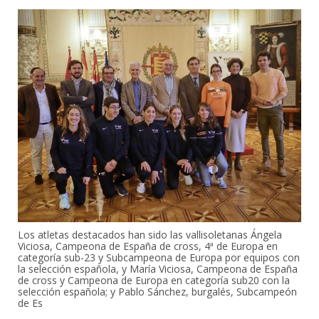
Los atletas destacados han sido las vallisoletanas Ángela
Viciosa, Campeona de España de cross, 4ª de Europa en
categoría sub-23 y Subcampeona de Europa por equipos con
la selección española, y María Viciosa, Campeona de España
de cross y Campeona de Europa en categoría sub20 con la
selección española; y Pablo Sánchez, burgalés, Subcampeón
de Es