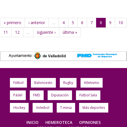
« primero
‹ anterior
…
4
5
6
7
8
9
10
11
12
…
siguiente ›
última »
Fútbol
Baloncesto
Rugby
Atletismo
Pádel
FMD
Diputación
Fútbol Sala
Hockey
Voleibol
T.mesa
Más deportes
INICIO
HEMEROTECA
OPINIONES