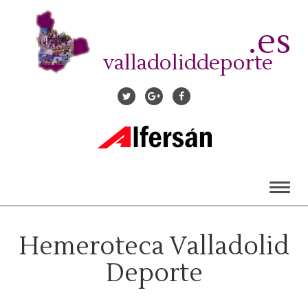
Pasar
al
.es
contenido
principal
valladoliddeporte
Toggl
naviga
Hemeroteca Valladolid
Deporte