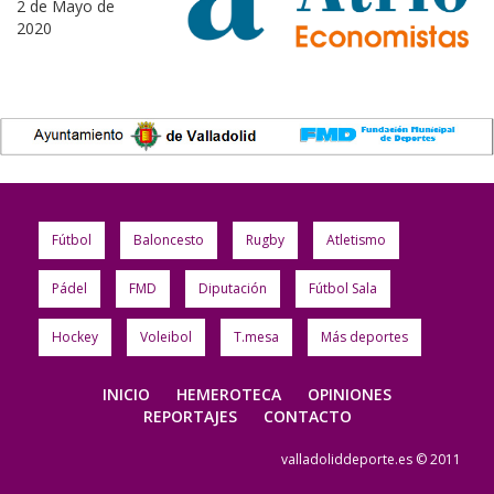
2 de Mayo de
2020
Fútbol
Baloncesto
Rugby
Atletismo
Pádel
FMD
Diputación
Fútbol Sala
Hockey
Voleibol
T.mesa
Más deportes
INICIO
HEMEROTECA
OPINIONES
REPORTAJES
CONTACTO
valladoliddeporte.es © 2011