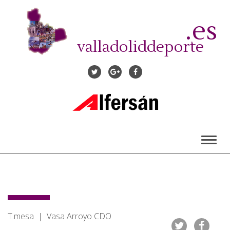
Pasar
al
.es
contenido
principal
valladoliddeporte
Toggl
naviga
T.mesa | Vasa Arroyo CDO