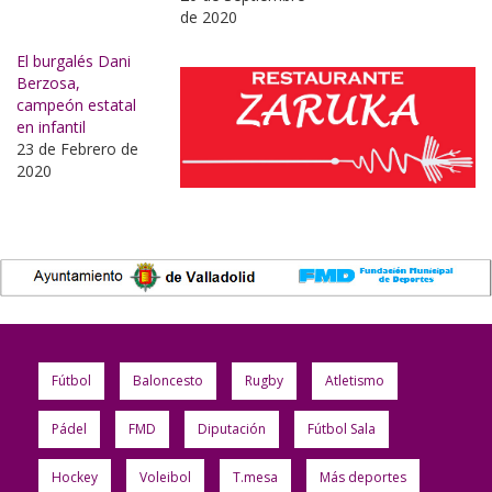
de 2020
El burgalés Dani
Berzosa,
campeón estatal
en infantil
23 de Febrero de
2020
Fútbol
Baloncesto
Rugby
Atletismo
Pádel
FMD
Diputación
Fútbol Sala
Hockey
Voleibol
T.mesa
Más deportes