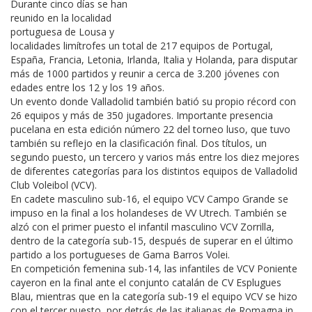
Durante cinco días se han
reunido en la localidad
portuguesa de Lousa y
localidades limítrofes un total de 217 equipos de Portugal,
España, Francia, Letonia, Irlanda, Italia y Holanda, para disputar
más de 1000 partidos y reunir a cerca de 3.200 jóvenes con
edades entre los 12 y los 19 años.
Un evento donde Valladolid también batió su propio récord con
26 equipos y más de 350 jugadores. Importante presencia
pucelana en esta edición número 22 del torneo luso, que tuvo
también su reflejo en la clasificación final. Dos títulos, un
segundo puesto, un tercero y varios más entre los diez mejores
de diferentes categorías para los distintos equipos de Valladolid
Club Voleibol (VCV).
En cadete masculino sub-16, el equipo VCV Campo Grande se
impuso en la final a los holandeses de VV Utrech. También se
alzó con el primer puesto el infantil masculino VCV Zorrilla,
dentro de la categoría sub-15, después de superar en el último
partido a los portugueses de Gama Barros Volei.
En competición femenina sub-14, las infantiles de VCV Poniente
cayeron en la final ante el conjunto catalán de CV Esplugues
Blau, mientras que en la categoría sub-19 el equipo VCV se hizo
con el tercer puesto, por detrás de las italianas de Romagna in