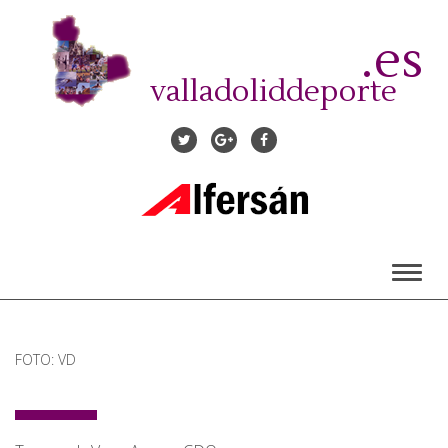
Pasar
al
.es
contenido
principal
valladoliddeporte
Toggl
naviga
FOTO: VD