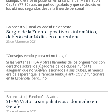
blanquivioleta se impusieron en la cancha del Melilla Sport
Capital (77-80) tras un partido igualado y que se decidió en
los últimos segundos desde la línea de personal.
Baloncesto | Real Valladolid Baloncesto
Sergio de la Fuente, positivo asintomático,
deberá estar 14 días en cuarentena
23 de febrero de 2021
"Consejos vendo y para mi no tengo"
Si las ventanas FIBA y otras llamadas de los organismos con
derechos sobre los jugadores de los clubes nunca te
aseguran que no vuelvan lesionados a sus clubes, al menos
era de esperar que la famosa burbuja anti-COVID funcionara
en la Española, pero... no.
Baloncesto | Fundación Aliados
21 - 96 Victoria sin paliativos a domicilio en
Getafe
21 de febrero de 2021