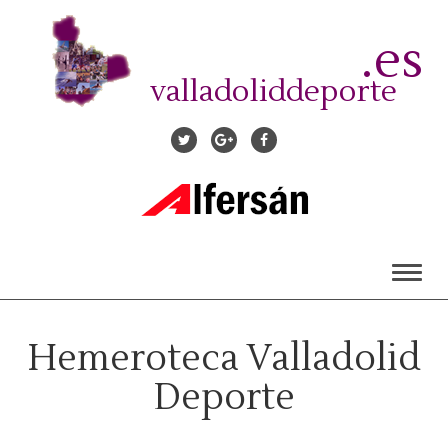
Pasar
al
.es
contenido
principal
valladoliddeporte
Toggl
naviga
Hemeroteca Valladolid
Deporte