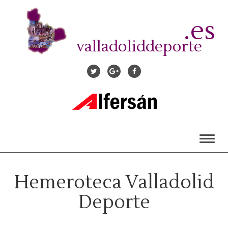
Pasar
al
.es
contenido
principal
valladoliddeporte
Toggl
naviga
Hemeroteca Valladolid
Deporte