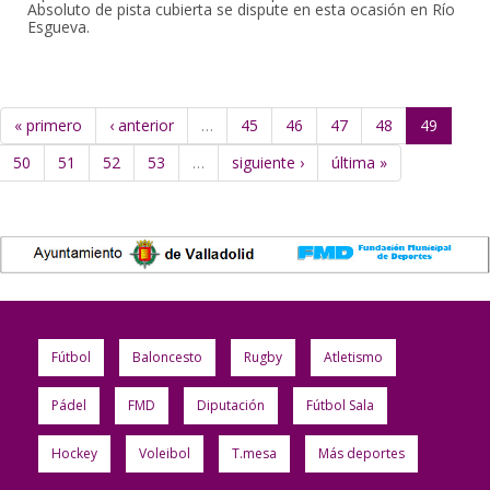
Absoluto de pista cubierta se dispute en esta ocasión en Río
Esgueva.
« primero
‹ anterior
…
45
46
47
48
49
50
51
52
53
…
siguiente ›
última »
Fútbol
Baloncesto
Rugby
Atletismo
Pádel
FMD
Diputación
Fútbol Sala
Hockey
Voleibol
T.mesa
Más deportes