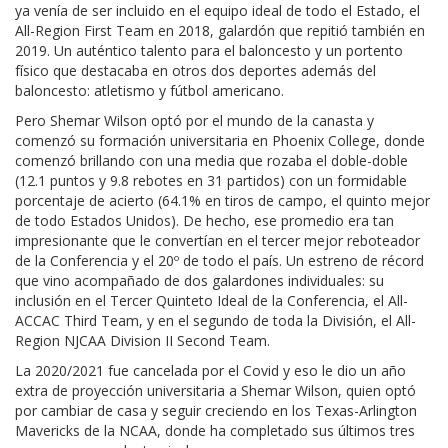
ya venía de ser incluido en el equipo ideal de todo el Estado, el
All-Region First Team en 2018, galardón que repitió también en
2019. Un auténtico talento para el baloncesto y un portento
físico que destacaba en otros dos deportes además del
baloncesto: atletismo y fútbol americano.
Pero Shemar Wilson optó por el mundo de la canasta y
comenzó su formación universitaria en Phoenix College, donde
comenzó brillando con una media que rozaba el doble-doble
(12.1 puntos y 9.8 rebotes en 31 partidos) con un formidable
porcentaje de acierto (64.1% en tiros de campo, el quinto mejor
de todo Estados Unidos). De hecho, ese promedio era tan
impresionante que le convertían en el tercer mejor reboteador
de la Conferencia y el 20º de todo el país. Un estreno de récord
que vino acompañado de dos galardones individuales: su
inclusión en el Tercer Quinteto Ideal de la Conferencia, el All-
ACCAC Third Team, y en el segundo de toda la División, el All-
Region NJCAA Division II Second Team.
La 2020/2021 fue cancelada por el Covid y eso le dio un año
extra de proyección universitaria a Shemar Wilson, quien optó
por cambiar de casa y seguir creciendo en los Texas-Arlington
Mavericks de la NCAA, donde ha completado sus últimos tres