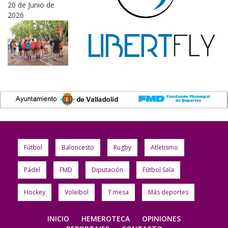
20 de Junio de
2026
Fútbol
Baloncesto
Rugby
Atletismo
Pádel
FMD
Diputación
Fútbol Sala
Hockey
Voleibol
T.mesa
Más deportes
INICIO
HEMEROTECA
OPINIONES