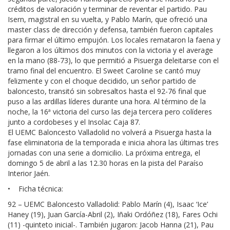
créditos de valoración y terminar de reventar el partido. Pau
Isern, magistral en su vuelta, y Pablo Marín, que ofreció una
master class de dirección y defensa, también fueron capitales
para firmar el último empujón. Los locales remataron la faena y
llegaron a los últimos dos minutos con la victoria y el average
en la mano (88-73), lo que permitió a Pisuerga deleitarse con el
tramo final del encuentro. El Sweet Caroline se cantó muy
felizmente y con el choque decidido, un señor partido de
baloncesto, transitó sin sobresaltos hasta el 92-76 final que
puso a las ardillas líderes durante una hora. Al término de la
noche, la 16ª victoria del curso las deja tercera pero colíderes
junto a cordobeses y el Insolac Caja 87.
El UEMC Baloncesto Valladolid no volverá a Pisuerga hasta la
fase eliminatoria de la temporada e inicia ahora las últimas tres
jornadas con una serie a domicilio. La próxima entrega, el
domingo 5 de abril a las 12.30 horas en la pista del Paraíso
Interior Jaén.
• Ficha técnica:
92 – UEMC Baloncesto Valladolid: Pablo Marín (4), Isaac ‘Ice’
Haney (19), Juan García-Abril (2), Iñaki Ordóñez (18), Fares Ochi
(11) -quinteto inicial-. También jugaron: Jacob Hanna (21), Pau