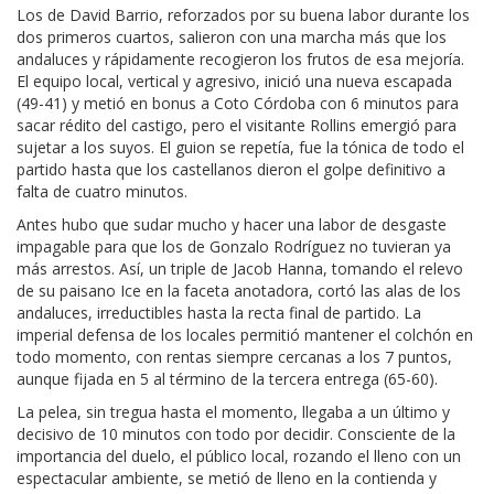
Los de David Barrio, reforzados por su buena labor durante los
dos primeros cuartos, salieron con una marcha más que los
andaluces y rápidamente recogieron los frutos de esa mejoría.
El equipo local, vertical y agresivo, inició una nueva escapada
(49-41) y metió en bonus a Coto Córdoba con 6 minutos para
sacar rédito del castigo, pero el visitante Rollins emergió para
sujetar a los suyos. El guion se repetía, fue la tónica de todo el
partido hasta que los castellanos dieron el golpe definitivo a
falta de cuatro minutos.
Antes hubo que sudar mucho y hacer una labor de desgaste
impagable para que los de Gonzalo Rodríguez no tuvieran ya
más arrestos. Así, un triple de Jacob Hanna, tomando el relevo
de su paisano Ice en la faceta anotadora, cortó las alas de los
andaluces, irreductibles hasta la recta final de partido. La
imperial defensa de los locales permitió mantener el colchón en
todo momento, con rentas siempre cercanas a los 7 puntos,
aunque fijada en 5 al término de la tercera entrega (65-60).
La pelea, sin tregua hasta el momento, llegaba a un último y
decisivo de 10 minutos con todo por decidir. Consciente de la
importancia del duelo, el público local, rozando el lleno con un
espectacular ambiente, se metió de lleno en la contienda y