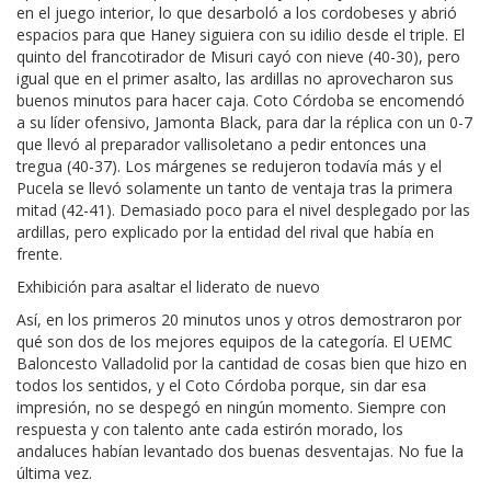
en el juego interior, lo que desarboló a los cordobeses y abrió
espacios para que Haney siguiera con su idilio desde el triple. El
quinto del francotirador de Misuri cayó con nieve (40-30), pero
igual que en el primer asalto, las ardillas no aprovecharon sus
buenos minutos para hacer caja. Coto Córdoba se encomendó
a su líder ofensivo, Jamonta Black, para dar la réplica con un 0-7
que llevó al preparador vallisoletano a pedir entonces una
tregua (40-37). Los márgenes se redujeron todavía más y el
Pucela se llevó solamente un tanto de ventaja tras la primera
mitad (42-41). Demasiado poco para el nivel desplegado por las
ardillas, pero explicado por la entidad del rival que había en
frente.
Exhibición para asaltar el liderato de nuevo
Así, en los primeros 20 minutos unos y otros demostraron por
qué son dos de los mejores equipos de la categoría. El UEMC
Baloncesto Valladolid por la cantidad de cosas bien que hizo en
todos los sentidos, y el Coto Córdoba porque, sin dar esa
impresión, no se despegó en ningún momento. Siempre con
respuesta y con talento ante cada estirón morado, los
andaluces habían levantado dos buenas desventajas. No fue la
última vez.