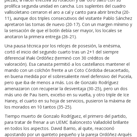
prolífica segunda unidad en cancha. Los suplentes del cuadro
vallisoletano cerraron el aro a cal y canto para abrir brecha (20-
11), aunque dos triples consecutivos del visitante Pablo Sánchez
apretaron las tornas de nuevo (20-17). Con un margen mínimo y
la sensación de que el botín debía ser mayor, los locales se
anotaron la primera entrega (26-21).
Una pausa técnica por los relojes de posesión, la enésima,
cortó el inicio del segundo cuarto tras un 2+1 del siempre
diferencial Iñaki Ordóñez (terminó con 30 créditos de
valoración). Esa canasta permitió a los castellanos mantener el
mando con un colchón frente a un Coto Córdoba desacertado,
en buena medida por el sobresaliente nivel defensivo del Pucela,
pero que iba de menos a más. Los de Gonzalo Rodríguez
amenazaron con recuperar la desventaja (30-25), pero un dos
más uno de Pau Isern, excelso en su vuelta, y otro triple de Ice
Haney, el cuarto en su hoja de servicios, pusieron la máxima de
los morados en 10 tantos (35-25).
Tiempo muerto de Gonzalo Rodríguez, el primero del partido,
para tratar de frenar a un UEMC Baloncesto Valladolid brillante
en todos los aspectos. David Barrio, al quite, reaccionó
apostando por un quinteto pequeño y la pareja Ordóñez-Arqués