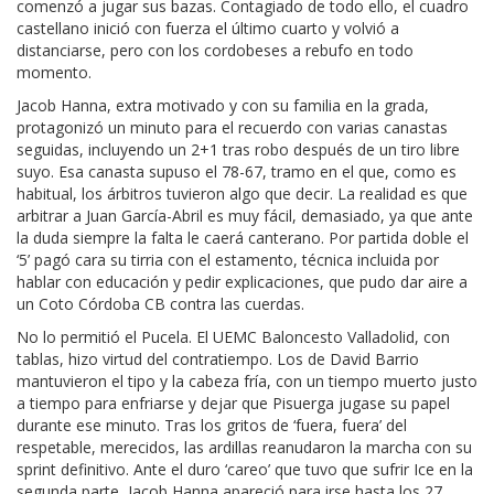
comenzó a jugar sus bazas. Contagiado de todo ello, el cuadro
castellano inició con fuerza el último cuarto y volvió a
distanciarse, pero con los cordobeses a rebufo en todo
momento.
Jacob Hanna, extra motivado y con su familia en la grada,
protagonizó un minuto para el recuerdo con varias canastas
seguidas, incluyendo un 2+1 tras robo después de un tiro libre
suyo. Esa canasta supuso el 78-67, tramo en el que, como es
habitual, los árbitros tuvieron algo que decir. La realidad es que
arbitrar a Juan García-Abril es muy fácil, demasiado, ya que ante
la duda siempre la falta le caerá canterano. Por partida doble el
‘5’ pagó cara su tirria con el estamento, técnica incluida por
hablar con educación y pedir explicaciones, que pudo dar aire a
un Coto Córdoba CB contra las cuerdas.
No lo permitió el Pucela. El UEMC Baloncesto Valladolid, con
tablas, hizo virtud del contratiempo. Los de David Barrio
mantuvieron el tipo y la cabeza fría, con un tiempo muerto justo
a tiempo para enfriarse y dejar que Pisuerga jugase su papel
durante ese minuto. Tras los gritos de ‘fuera, fuera’ del
respetable, merecidos, las ardillas reanudaron la marcha con su
sprint definitivo. Ante el duro ‘careo’ que tuvo que sufrir Ice en la
segunda parte, Jacob Hanna apareció para irse hasta los 27