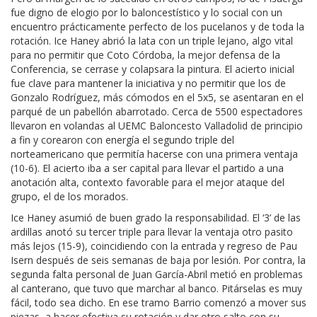
fue digno de elogio por lo baloncestístico y lo social con un
encuentro prácticamente perfecto de los pucelanos y de toda la
rotación. Ice Haney abrió la lata con un triple lejano, algo vital
para no permitir que Coto Córdoba, la mejor defensa de la
Conferencia, se cerrase y colapsara la pintura. El acierto inicial
fue clave para mantener la iniciativa y no permitir que los de
Gonzalo Rodríguez, más cómodos en el 5x5, se asentaran en el
parqué de un pabellón abarrotado. Cerca de 5500 espectadores
llevaron en volandas al UEMC Baloncesto Valladolid de principio
a fin y corearon con energía el segundo triple del
norteamericano que permitía hacerse con una primera ventaja
(10-6). El acierto iba a ser capital para llevar el partido a una
anotación alta, contexto favorable para el mejor ataque del
grupo, el de los morados.
Ice Haney asumió de buen grado la responsabilidad. El ‘3’ de las
ardillas anotó su tercer triple para llevar la ventaja otro pasito
más lejos (15-9), coincidiendo con la entrada y regreso de Pau
Isern después de seis semanas de baja por lesión. Por contra, la
segunda falta personal de Juan García-Abril metió en problemas
al canterano, que tuvo que marchar al banco. Pitárselas es muy
fácil, todo sea dicho. En ese tramo Barrio comenzó a mover sus
piezas, a hacer efectiva su rotación y dar otro salto con su