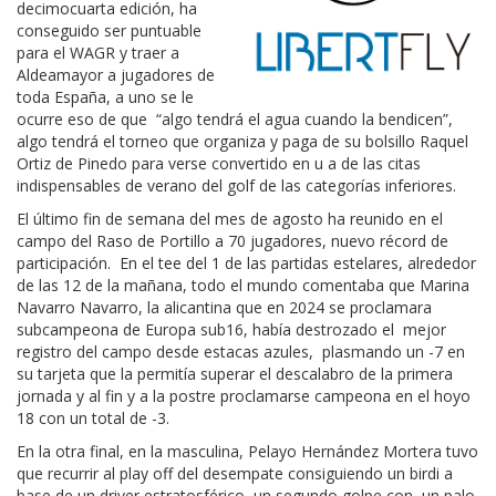
decimocuarta edición, ha
conseguido ser puntuable
para el WAGR y traer a
Aldeamayor a jugadores de
toda España, a uno se le
ocurre eso de que “algo tendrá el agua cuando la bendicen”,
algo tendrá el torneo que organiza y paga de su bolsillo Raquel
Ortiz de Pinedo para verse convertido en u a de las citas
indispensables de verano del golf de las categorías inferiores.
El último fin de semana del mes de agosto ha reunido en el
campo del Raso de Portillo a 70 jugadores, nuevo récord de
participación. En el tee del 1 de las partidas estelares, alrededor
de las 12 de la mañana, todo el mundo comentaba que Marina
Navarro Navarro, la alicantina que en 2024 se proclamara
subcampeona de Europa sub16, había destrozado el mejor
registro del campo desde estacas azules, plasmando un -7 en
su tarjeta que la permitía superar el descalabro de la primera
jornada y al fin y a la postre proclamarse campeona en el hoyo
18 con un total de -3.
En la otra final, en la masculina, Pelayo Hernández Mortera tuvo
que recurrir al play off del desempate consiguiendo un birdi a
base de un driver estratosférico, un segundo golpe con un palo