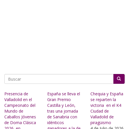
Buscar
Presencia de
España se lleva el
Chequia y España
Valladolid en el
Gran Premio
se reparten la
Campeonato del
Castilla y León,
victoria en el K4
Mundo de
tras una jornada
Ciudad de
Caballos Jóvenes
de Sanabria con
Valladolid de
de Doma Clásica
idénticos
piragüismo
2026, en
ganadores a la de
4 de Julio de 2026