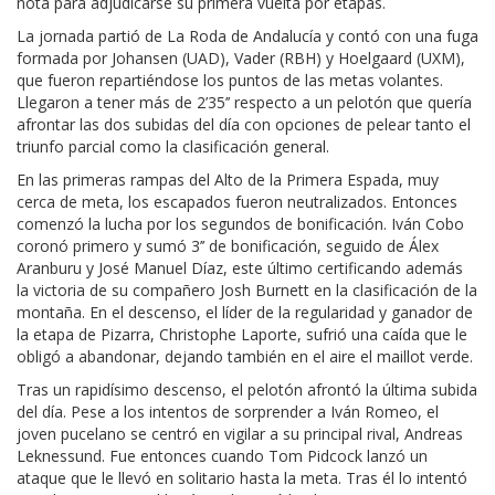
nota para adjudicarse su primera vuelta por etapas.
La jornada partió de La Roda de Andalucía y contó con una fuga
formada por Johansen (UAD), Vader (RBH) y Hoelgaard (UXM),
que fueron repartiéndose los puntos de las metas volantes.
Llegaron a tener más de 2’35’’ respecto a un pelotón que quería
afrontar las dos subidas del día con opciones de pelear tanto el
triunfo parcial como la clasificación general.
En las primeras rampas del Alto de la Primera Espada, muy
cerca de meta, los escapados fueron neutralizados. Entonces
comenzó la lucha por los segundos de bonificación. Iván Cobo
coronó primero y sumó 3’’ de bonificación, seguido de Álex
Aranburu y José Manuel Díaz, este último certificando además
la victoria de su compañero Josh Burnett en la clasificación de la
montaña. En el descenso, el líder de la regularidad y ganador de
la etapa de Pizarra, Christophe Laporte, sufrió una caída que le
obligó a abandonar, dejando también en el aire el maillot verde.
Tras un rapidísimo descenso, el pelotón afrontó la última subida
del día. Pese a los intentos de sorprender a Iván Romeo, el
joven pucelano se centró en vigilar a su principal rival, Andreas
Leknessund. Fue entonces cuando Tom Pidcock lanzó un
ataque que le llevó en solitario hasta la meta. Tras él lo intentó