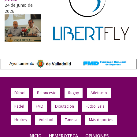
24 de Junio de
2026
Fútbol
Baloncesto
Rugby
Atletismo
Pádel
FMD
Diputación
Fútbol Sala
Hockey
Voleibol
T.mesa
Más deportes
INICIO
HEMEROTECA
OPINIONES