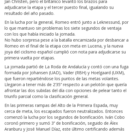
Jan Christen, pero el británico levantó los brazos para
adjudicarse la etapa y el tercer puesto final, igualando su
resultado del año pasado.
En la lucha por la general, Romeo entró junto a Leknessund, por
lo que mantuvo sin problemas los siete segundos de ventaja
con los que había iniciado la jornada.
No hubo sorpresa pese a la batalla encarnizada por desbancar a
Romeo en el final de la etapa con meta en Lucena, y la nueva
joya del ciclismo español cumplió con nota para adjudicarse su
primera vuelta por etapas.
La jornada partió de La Roda de Andalucía y contó con una fuga
formada por Johansen (UAD), Vader (RBH) y Hoelgaard (UXM),
que fueron repartiéndose los puntos de las metas volantes.
Llegaron a tener más de 2’35’’ respecto a un pelotón que quería
afrontar las dos subidas del día con opciones de pelear tanto el
triunfo parcial como la clasificación general.
En las primeras rampas del Alto de la Primera Espada, muy
cerca de meta, los escapados fueron neutralizados. Entonces
comenzó la lucha por los segundos de bonificación. Iván Cobo
coronó primero y sumó 3’’ de bonificación, seguido de Álex
Aranburu y José Manuel Díaz, este último certificando además