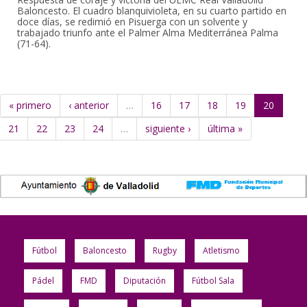
Baloncesto. El cuadro blanquivioleta, en su cuarto partido en
doce días, se redimió en Pisuerga con un solvente y
trabajado triunfo ante el Palmer Alma Mediterránea Palma
(71-64).
« primero
‹ anterior
…
16
17
18
19
20
21
22
23
24
…
siguiente ›
última »
Fútbol
Baloncesto
Rugby
Atletismo
Pádel
FMD
Diputación
Fútbol Sala