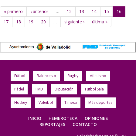
« primero
‹ anterior
…
12
13
14
15
16
17
18
19
20
…
siguiente ›
última »
Fútbol
Baloncesto
Rugby
Atletismo
Pádel
FMD
Diputación
Fútbol Sala
Hockey
Voleibol
T.mesa
Más deportes
INICIO
HEMEROTECA
OPINIONES
REPORTAJES
CONTACTO