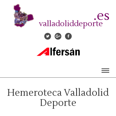
Pasar
al
.es
contenido
principal
valladoliddeporte
Toggl
naviga
Hemeroteca Valladolid
Deporte