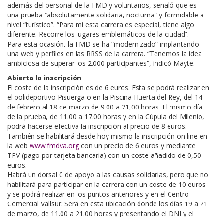
además del personal de la FMD y voluntarios, señaló que es
una prueba “absolutamente solidaria, nocturna” y formidable a
nivel “turístico”. “Para mí esta carrera es especial, tiene algo
diferente. Recorre los lugares emblemáticos de la ciudad”.
Para esta ocasión, la FMD se ha “modernizado” implantando
una web y perfiles en las RRSS de la carrera. “Tenemos la idea
ambiciosa de superar los 2.000 participantes”, indicó Mayte.
Abierta la inscripción
El coste de la inscripción es de 6 euros. Esta se podrá realizar en
el polideportivo Pisuerga o en la Piscina Huerta del Rey, del 14
de febrero al 18 de marzo de 9.00 a 21,00 horas. El mismo día
de la prueba, de 11.00 a 17.00 horas y en la Cúpula del Milenio,
podrá hacerse efectiva la inscripción al precio de 8 euros.
También se habilitará desde hoy mismo la inscripción on line en
la web
www.fmdva.org
con un precio de 6 euros y mediante
TPV (pago por tarjeta bancaria) con un coste añadido de 0,50
euros.
Habrá un dorsal 0 de apoyo a las causas solidarias, pero que no
habilitará para participar en la carrera con un coste de 10 euros
y se podrá realizar en los puntos anteriores y en el Centro
Comercial Vallsur. Será en esta ubicación donde los días 19 a 21
de marzo, de 11.00 a 21.00 horas y presentando el DNI y el