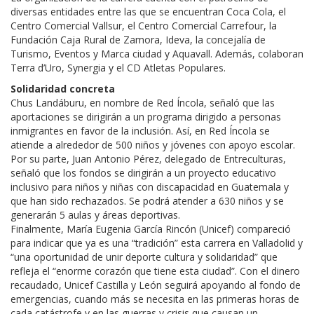
diversas entidades entre las que se encuentran Coca Cola, el
Centro Comercial Vallsur, el Centro Comercial Carrefour, la
Fundación Caja Rural de Zamora, Ideva, la concejalía de
Turismo, Eventos y Marca ciudad y Aquavall. Además, colaboran
Terra d’Uro, Synergia y el CD Atletas Populares.
Solidaridad concreta
Chus Landáburu, en nombre de Red Íncola, señaló que las
aportaciones se dirigirán a un programa dirigido a personas
inmigrantes en favor de la inclusión. Así, en Red Íncola se
atiende a alrededor de 500 niños y jóvenes con apoyo escolar.
Por su parte, Juan Antonio Pérez, delegado de Entreculturas,
señaló que los fondos se dirigirán a un proyecto educativo
inclusivo para niños y niñas con discapacidad en Guatemala y
que han sido rechazados. Se podrá atender a 630 niños y se
generarán 5 aulas y áreas deportivas.
Finalmente, María Eugenia García Rincón (Unicef) compareció
para indicar que ya es una “tradición” esta carrera en Valladolid y
“una oportunidad de unir deporte cultura y solidaridad” que
refleja el “enorme corazón que tiene esta ciudad”. Con el dinero
recaudado, Unicef Castilla y León seguirá apoyando al fondo de
emergencias, cuando más se necesita en las primeras horas de
cada catástrofe y en las guerras y crisis que causan un