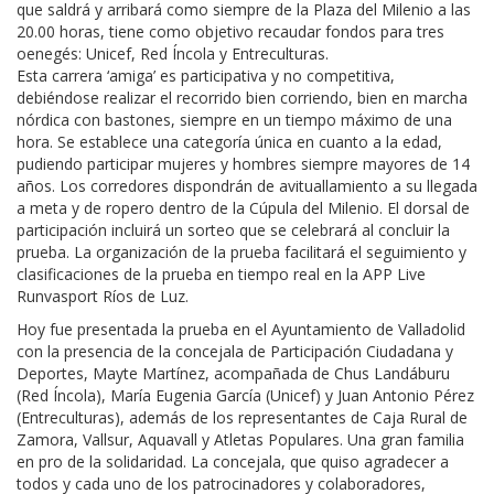
que saldrá y arribará como siempre de la Plaza del Milenio a las
20.00 horas, tiene como objetivo recaudar fondos para tres
oenegés: Unicef, Red Íncola y Entreculturas.
Esta carrera ‘amiga’ es participativa y no competitiva,
debiéndose realizar el recorrido bien corriendo, bien en marcha
nórdica con bastones, siempre en un tiempo máximo de una
hora. Se establece una categoría única en cuanto a la edad,
pudiendo participar mujeres y hombres siempre mayores de 14
años. Los corredores dispondrán de avituallamiento a su llegada
a meta y de ropero dentro de la Cúpula del Milenio. El dorsal de
participación incluirá un sorteo que se celebrará al concluir la
prueba. La organización de la prueba facilitará el seguimiento y
clasificaciones de la prueba en tiempo real en la APP Live
Runvasport Ríos de Luz.
Hoy fue presentada la prueba en el Ayuntamiento de Valladolid
con la presencia de la concejala de Participación Ciudadana y
Deportes, Mayte Martínez, acompañada de Chus Landáburu
(Red Íncola), María Eugenia García (Unicef) y Juan Antonio Pérez
(Entreculturas), además de los representantes de Caja Rural de
Zamora, Vallsur, Aquavall y Atletas Populares. Una gran familia
en pro de la solidaridad. La concejala, que quiso agradecer a
todos y cada uno de los patrocinadores y colaboradores,