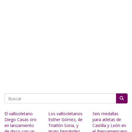
Buscar
El vallisoletano
Los vallisoletanos
Seis medallas
Diego Casas oro
Esther Gómez, de
para atletas de
en lanzamiento
Triatlón Soria, y
Castilla y León en
de disco con un
Hugo Fernández,
el Iberoamericano