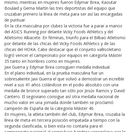
mismo; mientras en mujeres fueron Edymar Brea, Kaoutar
Boulaid y Gema Martín las tres deportistas del equipo que
cruzaban primero la línea de meta para ser así las encargadas
de puntuar.
En la cita masculina por clubes la victoria fue a parar a manos
del ASICS Running por delante Vicky Foods Athletics y del
Atletismo Albacete. En féminas, triunfo para el Bilbao Atletismo
por delante de las chicas del Vicky Foods Athletics y de las
chicas del HOKA. Cabe destacar que el conjunto vallisoletano
logró vencer el campeonato por equipos en categoría Máster
35 tanto en hombres como en mujeres.
Javi Guerra y Edymar Brea consiguen medalla individual
En el plano individual, en la prueba masculina fue un
sobresaliente Javi Guerra el que volvió a demostrar un increíble
nivel a sus 41 años colándose en el podio absoluto con una
medalla de bronce superado tan sólo por Jesús Ramos y David
Cantero. El segoviano consigue así otra medalla nacional de
mucho valor en una jornada donde también se proclamó
campeón de España de la categoría Máster 40.
En mujeres, la atleta también del club, Edymar Brea, cruzaba la
línea de meta en tercera posición empatada a tiempo con la
segunda clasificada, si bien esta no contaría para el
campeonato nacional al correr bajo bandera venezolana; por lo