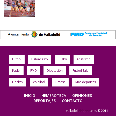
Fútbol
Baloncesto
Rugby
Atletismo
Pádel
FMD
Diputación
Fútbol Sala
Hockey
Voleibol
T.mesa
Más deportes
INICIO
HEMEROTECA
OPINIONES
REPORTAJES
CONTACTO
valladoliddeporte.es © 2011