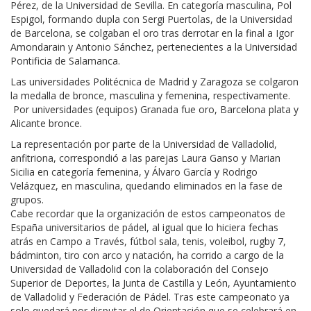
Pérez, de la Universidad de Sevilla. En categoría masculina, Pol
Espigol, formando dupla con Sergi Puertolas, de la Universidad
de Barcelona, se colgaban el oro tras derrotar en la final a Igor
Amondarain y Antonio Sánchez, pertenecientes a la Universidad
Pontificia de Salamanca.
Las universidades Politécnica de Madrid y Zaragoza se colgaron
la medalla de bronce, masculina y femenina, respectivamente.
Por universidades (equipos) Granada fue oro, Barcelona plata y
Alicante bronce.
La representación por parte de la Universidad de Valladolid,
anfitriona, correspondió a las parejas Laura Ganso y Marian
Sicilia en categoría femenina, y Álvaro García y Rodrigo
Velázquez, en masculina, quedando eliminados en la fase de
grupos.
Cabe recordar que la organización de estos campeonatos de
España universitarios de pádel, al igual que lo hiciera fechas
atrás en Campo a Través, fútbol sala, tenis, voleibol, rugby 7,
bádminton, tiro con arco y natación, ha corrido a cargo de la
Universidad de Valladolid con la colaboración del Consejo
Superior de Deportes, la Junta de Castilla y León, Ayuntamiento
de Valladolid y Federación de Pádel. Tras este campeonato ya
solo quedará por disputar el de Orientación que se celebrará en