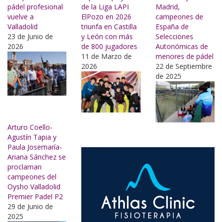
pádel profesional
de la Liga LAPI
Madrid,
vuelve a
ElPozo en 2026
campeones de
Valladolid
triunfa en Castilla
España de
23 de Junio de
y León con más
Selecciones
2026
de 800 jugadores
Autonómicas de
11 de Marzo de
menores de pádel
2026
22 de Septiembre
de 2025
Arturo Coello-
Agustín Tapia y
Paula Josemaría-
Ariana Sánchez se
proclaman
campeones del
Oysho Valladolid
Premier Padel P2
29 de Junio de
2025