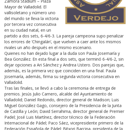
Zamora Stadium – Plaza
Mayor de Valladolid. El
vallisoletano y número uno
del mundo se lleva la victoria
por tercera vez consecutiva
en su ciudad natal, en un
partido a dos sets, 6-4/6-3. La pareja campeona supo penalizar
los errores de ‘Chingalán’, que vuelven a caer ante los mismos
rivales un año después en el mismo escenario.
Quienes no han dejado lugar a la duda son Paula Josemaría y
Bea González. En esta final a dos sets, que terminó 6-4/6-2, sin
dejar opciones a Ari Sánchez y Andrea Ustero. Dos parejas que,
además, es la primera vez que coinciden en una final. Paula
Josemaría, además, firma su segunda victoria consecutiva en
Valladolid.
Tras las finales, se llevó a cabo la ceremonia de entrega de
premios. Jesús Julio Carnero, alcalde del Ayuntamiento de
Valladolid; Daniel Redondo, director general de Madison; Luis
Miguel González Gago, consejero de la Presidencia de la Junta
de Castilla y León; David Serrahima, director general de Premier
Padel; José Luis Martínez, director técnico de la Federación
Internacional de Pádel; Paco Sáez, vicepresidente primero de la
Federación Española de Pádel; Bitxori Barcina, presidenta de la