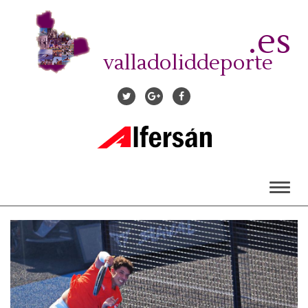
Pasar
al
.es
contenido
principal
valladoliddeporte
Toggl
naviga