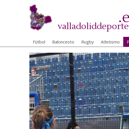
Pasar
al
.
contenido
principal
valladoliddeporte
Fútbol
Baloncesto
Rugby
Atletismo
P