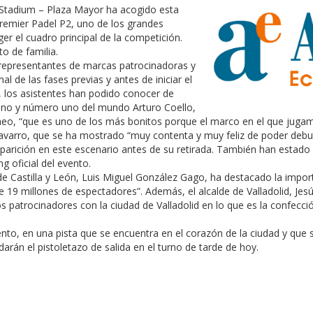
Stadium – Plaza Mayor ha acogido esta
Premier Padel P2, uno de los grandes
r el cuadro principal de la competición.
to de familia.
, representantes de marcas patrocinadoras y
l de las fases previas y antes de iniciar el
, los asistentes han podido conocer de
etano y número uno del mundo Arturo Coello,
neo, “que es uno de los más bonitos porque el marco en el que jugamo
 Navarro, que se ha mostrado “muy contenta y muy feliz de poder debu
aparición en este escenario antes de su retirada. También han estado
 oficial del evento.
 de Castilla y León, Luis Miguel González Gago, ha destacado la impo
19 millones de espectadores”. Además, el alcalde de Valladolid, Jesú
s patrocinadores con la ciudad de Valladolid en lo que es la confecc
ento, en una pista que se encuentra en el corazón de la ciudad y que 
darán el pistoletazo de salida en el turno de tarde de hoy.