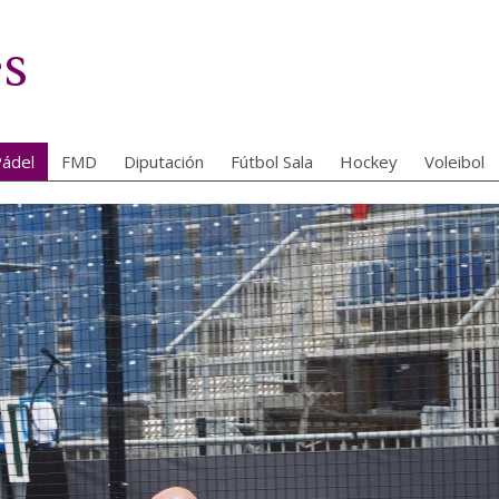
es
ádel
FMD
Diputación
Fútbol Sala
Hockey
Voleibol