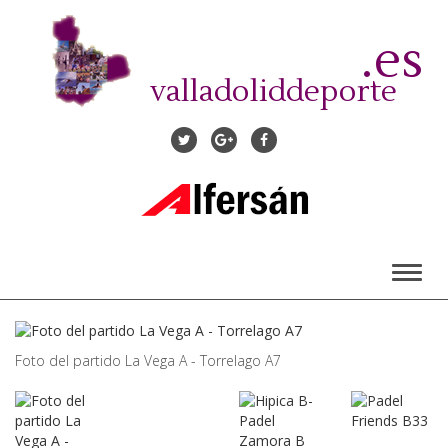
Pasar
al
.es
contenido
principal
valladoliddeporte
Toggl
naviga
Foto del partido La Vega A - Torrelago A7