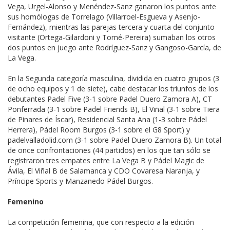
Vega, Urgel-Alonso y Menéndez-Sanz ganaron los puntos ante
sus homólogas de Torrelago (Villarroel-Esgueva y Asenjo-
Fernández), mientras las parejas tercera y cuarta del conjunto
visitante (Ortega-Gilardoni y Tomé-Pereira) sumaban los otros
dos puntos en juego ante Rodríguez-Sanz y Gangoso-García, de
La Vega.
En la Segunda categoría masculina, dividida en cuatro grupos (3
de ocho equipos y 1 de siete), cabe destacar los triunfos de los
debutantes Padel Five (3-1 sobre Padel Duero Zamora A), CT
Ponferrada (3-1 sobre Padel Friends B), El Viñal (3-1 sobre Tiera
de Pinares de Íscar), Residencial Santa Ana (1-3 sobre Pádel
Herrera), Pádel Room Burgos (3-1 sobre el G8 Sport) y
padelvalladolid.com (3-1 sobre Padel Duero Zamora B). Un total
de once confrontaciones (44 partidos) en los que tan sólo se
registraron tres empates entre La Vega B y Pádel Magic de
Ávila, El Viñal B de Salamanca y CDO Covaresa Naranja, y
Príncipe Sports y Manzanedo Pádel Burgos.
Femenino
La competición femenina, que con respecto a la edición