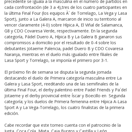
precedente se iguala a la masculina en el número de partidos en
cada confrontación (de 3 a 4),tres de los cuatro participantes en
la última Final Four (los equipos À´ de Torrelago, La Vega y Lasa
Sport), junto a La Galera A, marcaron de inicio su territorio al
vencer claramente (4-0) sobre Hípica A, El Viñal de Salamanca,
G8 y CDO Covaresa Verde, respectivamente. En la segunda
categoría, Pádel Duero A, Hípica B y La Galera B ganaron sus
compromisos a domicilio por el resultado de 0-4 sobre los
debutantes Jotaeme Palencia, padel Duero B y CDO Covaresa
Naranja, mientras en el duelo más igualado entre filiales de
Lasa Sport y Torrelago, se imponía el primero por 3-1.
El próximo fin de semana se disputa la segunda jornada
destacando el duelo de Primera categoría masculina entre La
Galera y Lasa Sport, reeditando una de las semifinales de la
última Final Four, el derby palentino entre Padel Friends y Pa´del
Jotaeme y el derby provincial entre Íscar y Boecillo en Segunda
categoría; y los duelos de Primera femenina entre Hípica A-Lasa
Sport A y La Vega-Torrelago, los cuatro finalistas de la primera
edición.
Cabe recordar que este torneo cuenta con el patrocinio de la
Junta, Coca Cola, Mixta, Caja Burgos y Castilla y León