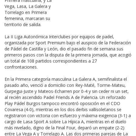
Primera masculina, y La
Vega, Lasa, La Galera y
Torrelago en Primera
femenina, marcaran su
territorio de salida.
La II Liga Autonómica Interclubes por equipos de padel,
organizada por Sport Premium bajo el auspicio de la Federación
de Pádel de Castilla y León, dio el pasado fin de semana sus
primeros pasos con la disputa de la primera jornada, que acogió
un total de 108 partidos correspondientes a 27
confrontaciones.
En la Primera categoría masculina La Galera A, semifinalista el
pasado año, venció a domicilio con Rey-Maté, Torme-Mateu,
Gurpegui-Juste y Mateos-Echarren por 0-4 y sin ceder ni un set,
al recién ascendido Padel Friends A de Palencia. Un reforzado
Play Pádel Burgos tampoco encontró oposición en el CDO
Covaresa (4-0), mientras en los dos derbis vallisoletanos se
registraron con victoria con esfuerzo y máxima exigencia (3-1) a
cargo de Lasa Sport A sobre La Hípica A, mientras en el duelo
más nivelado, digno de la Final Four, deparó un empate (2-2)
entre La Vega A y Torrelago A. Las dos primeras parejas de La