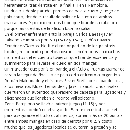
herramienta, tras derrota en la final al Tenis Pamplona.
Un duelo a doble partido, primero de paleta cuero y luego de
pala corta, donde el resultado salía de la suma de ambos
marcadores. Y por momentos hubo que tirar de calculadora
porque las cuentas de la afición local no salían.
En el primer enfrentamiento la pareja Carlos Baeza/Javier
Labiano se impuso por 2-0 (15-12 y 15-8), al dúo navarro
Fernández/Ramos. No fue el mejor partido de los pelotaris
locales, reconocido por ellos mismos. Incómodos en muchos
momentos del encuentro tuvieron que tirar de experiencia y
sufrimiento para llevarse el duelo en dos mangas.
Un marcador que ponía en bandeja el título a Puertas Bamar de
cara a la segunda final. La de pala corta enfrentó al argentino
Román Maldonado y el francés Silvan Brefel por el bando local,
a los navarros Mitxel Fernández y Javer Insausti. Unos rivales
que fueron un auténtico quebradero de cabeza para jugadores y
aficionados que llenaban el recinto vallisoletano.
Tenis Pamplona se llevó el primer juego (11-15) y por
momentos dominó en el segundo. Bamar necesitaba un set
para asegurarse el título o, al menos, sumar más de 20 puntos
entre ambas mangas en caso de derrota por 0-2. Y costó
mucho que los jugadores locales se quitaran la presión y se