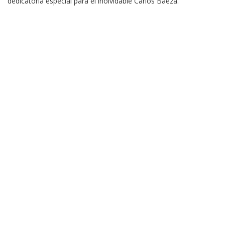
dedicatoria especial para el inolvidable Carlos Baeza.