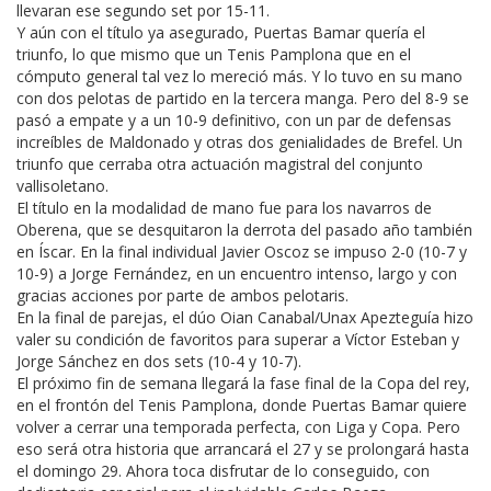
llevaran ese segundo set por 15-11.
Y aún con el título ya asegurado, Puertas Bamar quería el
triunfo, lo que mismo que un Tenis Pamplona que en el
cómputo general tal vez lo mereció más. Y lo tuvo en su mano
con dos pelotas de partido en la tercera manga. Pero del 8-9 se
pasó a empate y a un 10-9 definitivo, con un par de defensas
increíbles de Maldonado y otras dos genialidades de Brefel. Un
triunfo que cerraba otra actuación magistral del conjunto
vallisoletano.
El título en la modalidad de mano fue para los navarros de
Oberena, que se desquitaron la derrota del pasado año también
en Íscar. En la final individual Javier Oscoz se impuso 2-0 (10-7 y
10-9) a Jorge Fernández, en un encuentro intenso, largo y con
gracias acciones por parte de ambos pelotaris.
En la final de parejas, el dúo Oian Canabal/Unax Apezteguía hizo
valer su condición de favoritos para superar a Víctor Esteban y
Jorge Sánchez en dos sets (10-4 y 10-7).
El próximo fin de semana llegará la fase final de la Copa del rey,
en el frontón del Tenis Pamplona, donde Puertas Bamar quiere
volver a cerrar una temporada perfecta, con Liga y Copa. Pero
eso será otra historia que arrancará el 27 y se prolongará hasta
el domingo 29. Ahora toca disfrutar de lo conseguido, con