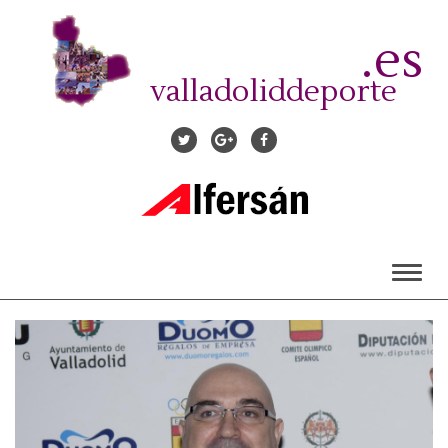
Pasar
al
.es
contenido
principal
valladoliddeporte
Toggl
naviga