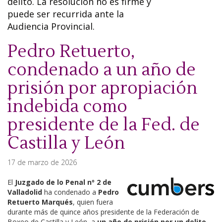
delito. La resolución no es firme y
puede ser recurrida ante la
Audiencia Provincial.
Pedro Retuerto,
condenado a un año de
prisión por apropiación
indebida como
presidente de la Fed. de
Castilla y León
17 de marzo de 2026
El
Juzgado de lo Penal nº 2 de
Valladolid
ha condenado a
Pedro
Retuerto Marqués
, quien fuera
durante más de quince años presidente de la Federación de
Boxeo de Castilla y León, a
un año de prisión por un delito