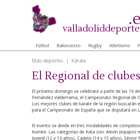
Pasar
al
.
contenido
principal
valladoliddeporte
Fútbol
Baloncesto
Rugby
Atletismo
P
Más deportes | Kárate
El Regional de clubes
El próximo domingo se celebrará a partir de las 10 de
Fernández Valderrama, el Campeonato Regional de Cl
Los mejores clubes de karate de la región buscarán e
para el Campeonato de España que se disputará en L
El evento se divide en tres modalidades de competici
Kumite. Las categorías de Kata son: Alevín (equipos mi
Juvenil (12 y 13 años), Cadete (14 y 15 años), Sénior