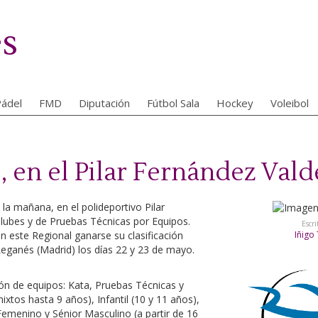
es
ádel
FMD
Diputación
Fútbol Sala
Hockey
Voleibol
, en el Pilar Fernández Val
 la mañana, en el polideportivo Pilar
ubes y de Pruebas Técnicas por Equipos.
Escri
n este Regional ganarse su clasificación
Iñigo
eganés (Madrid) los días 22 y 23 de mayo.
ón de equipos: Kata, Pruebas Técnicas y
xtos hasta 9 años), Infantil (10 y 11 años),
 Femenino y Sénior Masculino (a partir de 16