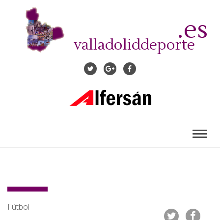
Pasar
al
.es
contenido
principal
valladoliddeporte
Toggl
naviga
Fútbol