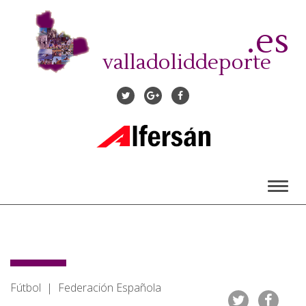
Pasar
al
.es
contenido
principal
valladoliddeporte
Toggl
naviga
Fútbol | Federación Española