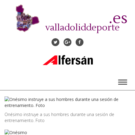
Pasar
al
.es
contenido
principal
valladoliddeporte
Toggl
naviga
Onésimo instruye a sus hombres durante una sesión de
entrenamiento. Foto