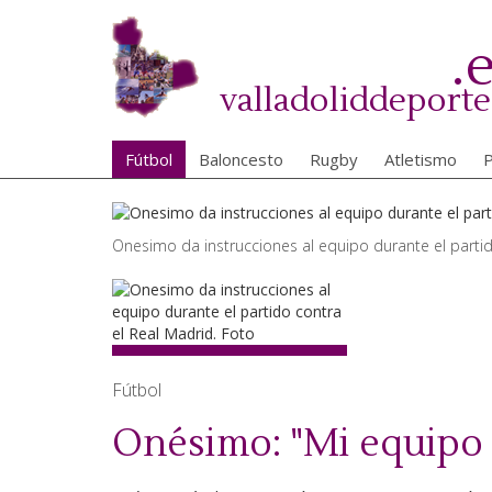
Pasar
al
.
contenido
principal
valladoliddeporte
Fútbol
Baloncesto
Rugby
Atletismo
P
Onesimo da instrucciones al equipo durante el partid
Fútbol
Onésimo: "Mi equipo h