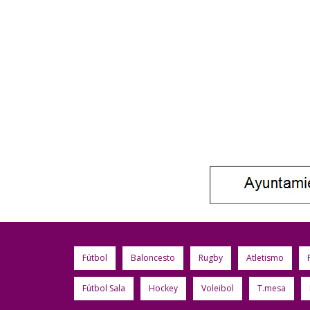
Fútbol
Baloncesto
Rugby
Atletismo
Fútbol Sala
Hockey
Voleibol
T.mesa