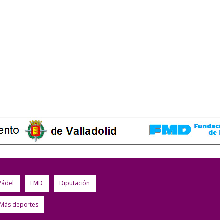
Pádel
FMD
Diputación
Más deportes