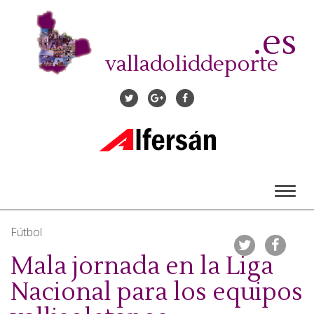
Pasar
al
.es
contenido
principal
valladoliddeporte
Toggl
naviga
Fútbol
Mala jornada en la Liga
Nacional para los equipos