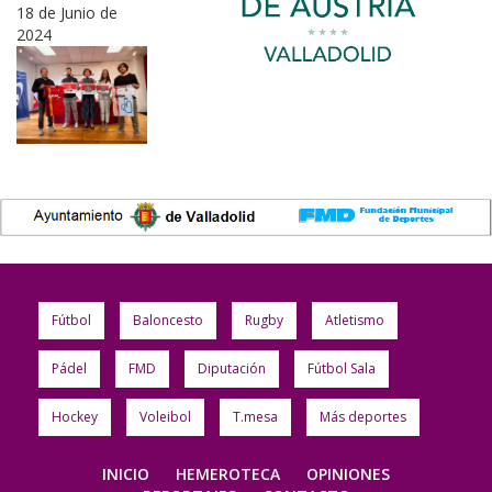
18 de Junio de
2024
Fútbol
Baloncesto
Rugby
Atletismo
Pádel
FMD
Diputación
Fútbol Sala
Hockey
Voleibol
T.mesa
Más deportes
INICIO
HEMEROTECA
OPINIONES