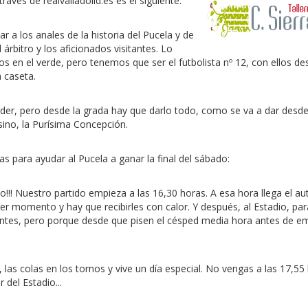
ravés de realvalladolid.es es el siguiente:
r a los anales de la historia del Pucela y de
 árbitro y los aficionados visitantes. Lo
os en el verde, pero tenemos que ser el futbolista nº 12, con ellos de
a caseta.
rder, pero desde la grada hay que darlo todo, como se va a dar desd
sino, la Purísima Concepción.
s para ayudar al Pucela a ganar la final del sábado:
alo!!! Nuestro partido empieza a las 16,30 horas. A esa hora llega el a
er momento y hay que recibirles con calor. Y después, al Estadio, pa
ientes, pero porque desde que pisen el césped media hora antes de em
, las colas en los tornos y vive un día especial. No vengas a las 17,55
 del Estadio...