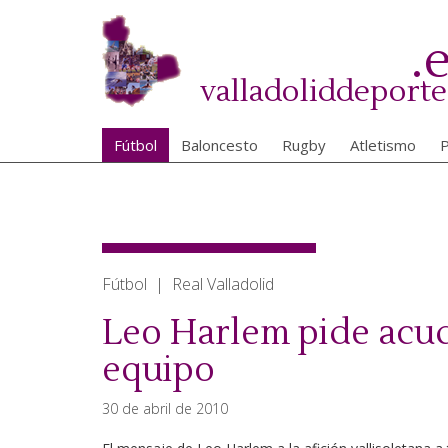
Pasar
al
.
contenido
principal
valladoliddeporte
Fútbol
Baloncesto
Rugby
Atletismo
P
Fútbol | Real Valladolid
Leo Harlem pide acudi
equipo
30 de abril de 2010