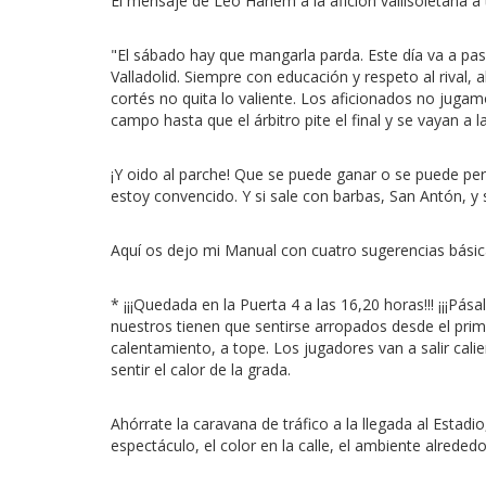
El mensaje de Leo Harlem a la afición vallisoletana a t
"El sábado hay que mangarla parda. Este día va a pasa
Valladolid. Siempre con educación y respeto al rival, al
cortés no quita lo valiente. Los aficionados no jugam
campo hasta que el árbitro pite el final y se vayan a l
¡Y oido al parche! Que se puede ganar o se puede pe
estoy convencido. Y si sale con barbas, San Antón, y 
Aquí os dejo mi Manual con cuatro sugerencias básica
* ¡¡¡Quedada en la Puerta 4 a las 16,20 horas!!! ¡¡¡Pás
nuestros tienen que sentirse arropados desde el prim
calentamiento, a tope. Los jugadores van a salir cal
sentir el calor de la grada.
Ahórrate la caravana de tráfico a la llegada al Estadio
espectáculo, el color en la calle, el ambiente alrededor