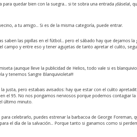
ía para quedar bien con la suegra... si te sobra una entrada ¡dásela!, q
vecino, a tu amigo... Si es de la misma categoría, puede entrar.
icas saben las pipillas en el fútbol... pero el sábado hay que dejarnos 
 campo y entre eso y tener agujetas de tanto apretar el culito, segur
eta (aunque lleve la publicidad de Helios, todo vale si es blanquiviole
ela y tenemos Sangre Blanquivioleta!!!
 la justa, pero estabais avisados: hay que estar con el culito apretadito
mo en el 95. No nos pongamos nerviosos porque podemos contagiar la
el último minuto.
, para celebrarlo, puedes estrenar la barbacoa de George Foreman, que
ara el día de la salvación... Porque tanto si ganamos como si perde