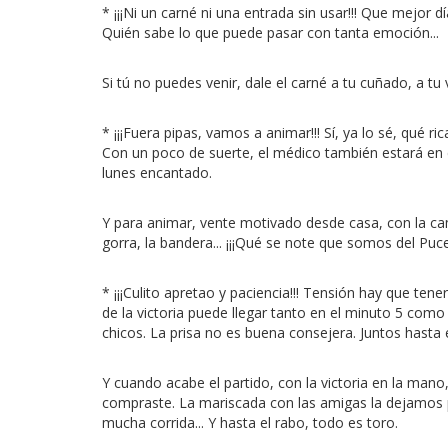
* ¡¡¡Ni un carné ni una entrada sin usar!!! Que mejor d
Quién sabe lo que puede pasar con tanta emoción...
Si tú no puedes venir, dale el carné a tu cuñado, a tu 
* ¡¡¡Fuera pipas, vamos a animar!!! Sí, ya lo sé, qué r
Con un poco de suerte, el médico también estará en el
lunes encantado.
Y para animar, vente motivado desde casa, con la camis
gorra, la bandera... ¡¡¡Qué se note que somos del Puc
* ¡¡¡Culito apretao y paciencia!!! Tensión hay que tener
de la victoria puede llegar tanto en el minuto 5 co
chicos. La prisa no es buena consejera. Juntos hasta 
Y cuando acabe el partido, con la victoria en la mano
compraste. La mariscada con las amigas la dejamos p
mucha corrida... Y hasta el rabo, todo es toro.