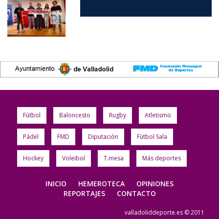
Fútbol
Baloncesto
Rugby
Atletismo
Pádel
FMD
Diputación
Fútbol Sala
Hockey
Voleibol
T.mesa
Más deportes
INICIO
HEMEROTECA
OPINIONES
REPORTAJES
CONTACTO
valladoliddeporte.es © 2011