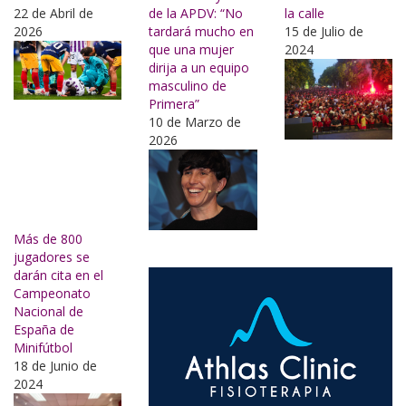
22 de Abril de
de la APDV: “No
la calle
2026
tardará mucho en
15 de Julio de
que una mujer
2024
dirija a un equipo
masculino de
Primera”
10 de Marzo de
2026
Más de 800
jugadores se
darán cita en el
Campeonato
Nacional de
España de
Minifútbol
18 de Junio de
2024