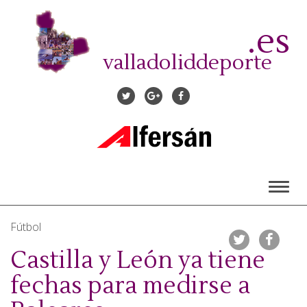
Pasar
al
.es
contenido
principal
valladoliddeporte
Toggl
naviga
Fútbol
Castilla y León ya tiene
fechas para medirse a