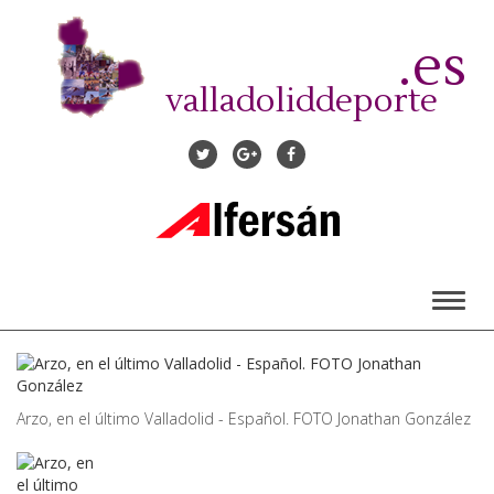
Pasar
al
.es
contenido
principal
valladoliddeporte
Toggl
naviga
Arzo, en el último Valladolid - Español. FOTO Jonathan González