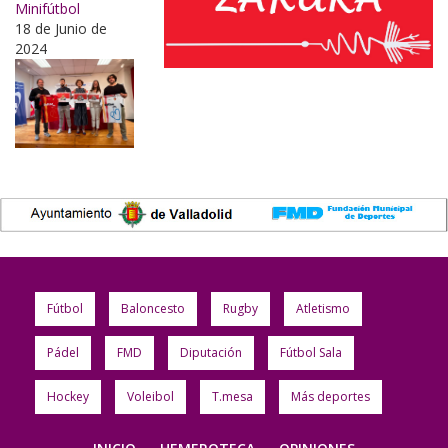
Minifútbol
18 de Junio de
2024
Fútbol
Baloncesto
Rugby
Atletismo
Pádel
FMD
Diputación
Fútbol Sala
Hockey
Voleibol
T.mesa
Más deportes