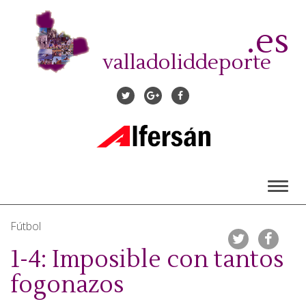
Pasar
al
.es
contenido
principal
valladoliddeporte
Toggl
naviga
Fútbol
1-4: Imposible con tantos
fogonazos