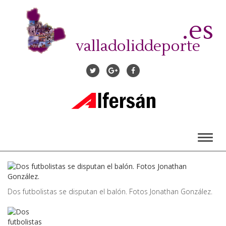
Pasar
al
.es
contenido
principal
valladoliddeporte
Toggl
naviga
Dos futbolistas se disputan el balón. Fotos Jonathan González.