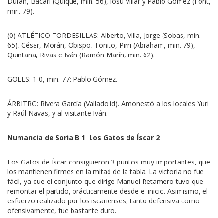
Durán, Bacari (Quique, min. 56), Iosu Villar y Pablo Gómez (Font,
min. 79).
(0) ATLÉTICO TORDESILLAS: Alberto, Villa, Jorge (Sobas, min.
65), César, Morán, Obispo, Toñito, Pirri (Abraham, min. 79),
Quintana, Rivas e Iván (Ramón Marín, min. 62).
GOLES: 1-0, min. 77: Pablo Gómez.
ÁRBITRO: Rivera García (Valladolid). Amonestó a los locales Yuri
y Raúl Navas, y al visitante Iván.
Numancia de Soria B 1  Los Gatos de Íscar 2
Los Gatos de Íscar consiguieron 3 puntos muy importantes, que
los mantienen firmes en la mitad de la tabla. La victoria no fue
fácil, ya que el conjunto que dirige Manuel Retamero tuvo que
remontar el partido, prácticamente desde el inicio. Asimismo, el
esfuerzo realizado por los iscarienses, tanto defensiva como
ofensivamente, fue bastante duro.