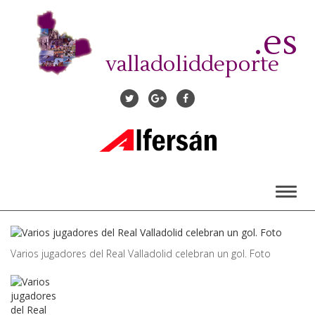
Pasar
al
.es
contenido
principal
valladoliddeporte
Toggl
naviga
Varios jugadores del Real Valladolid celebran un gol. Foto