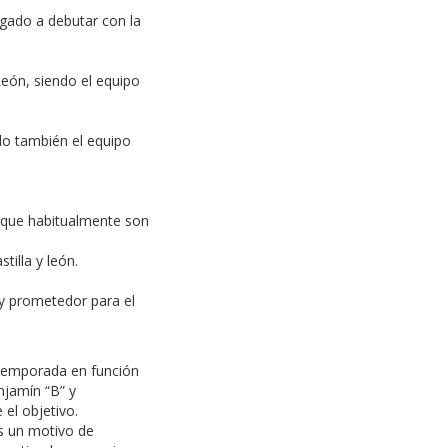
egado a debutar con la
eón, siendo el equipo
do también el equipo
s que habitualmente son
illa y león.
y prometedor para el
e temporada en función
njamín “B” y
el objetivo.
es un motivo de