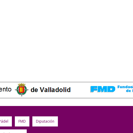
Pádel
FMD
Diputación