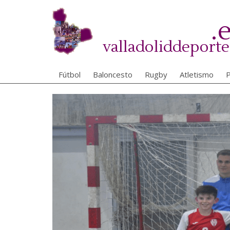
Pasar
al
.
contenido
principal
valladoliddeporte
Fútbol
Baloncesto
Rugby
Atletismo
P