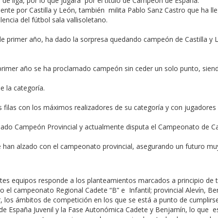
e liga, por lo que jugara por el título de Campeón de España.
nte por Castilla y León, también milita Pablo Sanz Castro que ha ll
ncia del fútbol sala vallisoletano.
 de primer año, ha dado la sorpresa quedando campeón de Castilla y L
 primer año se ha proclamado campeón sin ceder un solo punto, sien
 la categoría.
s filas con los máximos realizadores de su categoría y con jugadore
amado Campeón Provincial y actualmente disputa el Campeonato de Cast
 han alzado con el campeonato provincial, asegurando un futuro mu
erentes equipos responde a los planteamientos marcados a principio d
do el campeonato Regional Cadete “B” e Infantil; provincial Alevín, Be
, los ámbitos de competición en los que se está a punto de cumplirse 
to de España Juvenil y la Fase Autonómica Cadete y Benjamín, lo que 