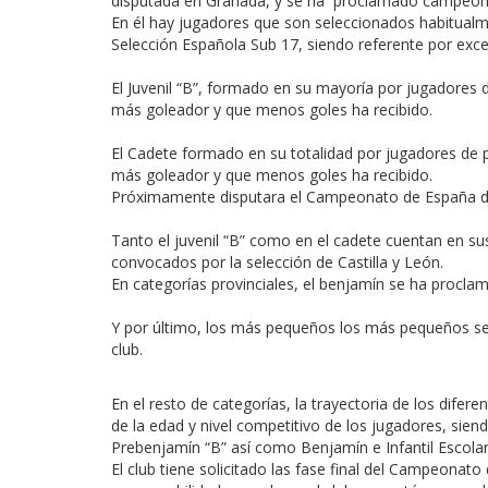
disputada en Granada, y se ha proclamado campeón d
En él hay jugadores que son seleccionados habitualme
Selección Española Sub 17, siendo referente por excele
El Juvenil “B”, formado en su mayoría por jugadores
más goleador y que menos goles ha recibido.
El Cadete formado en su totalidad por jugadores de
más goleador y que menos goles ha recibido.
Próximamente disputara el Campeonato de España de
Tanto el juvenil “B” como en el cadete cuentan en su
convocados por la selección de Castilla y León.
En categorías provinciales, el benjamín se ha procl
Y por último, los más pequeños los más pequeños se
club.
En el resto de categorías, la trayectoria de los dif
de la edad y nivel competitivo de los jugadores, sien
Prebenjamín “B” así como Benjamín e Infantil Escolar
El club tiene solicitado las fase final del Campeona