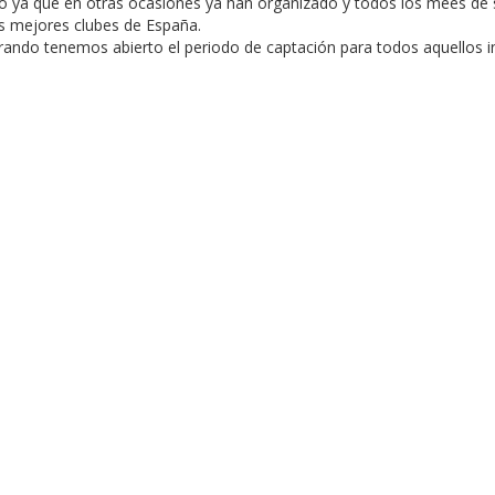
ado ya que en otras ocasiones ya han organizado y todos los mees de
os mejores clubes de España.
rando tenemos abierto el periodo de captación para todos aquellos i